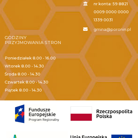
nr konta: 59 8821
0009 0000 0000
1339 0031
gmina@poronin.pl
GODZINY
PRZYJMOWANIA STRON
Poniedziałek
8.00 - 16.00
Wtorek
8.00 - 14.30
Środa
8.00 - 14.30
Czwartek
8.00 - 14.30
Piątek
8.00 - 14.30