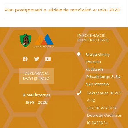
Plan postępowań o udzielenie zamówień w roku 2020
INFORMACJE
KONTAKTOWE
Urząd Gminy
Poronin
ul. Józefa
DEKLARACJA
Piłsudskiego 5, 34-
DOSTĘPNOŚCI
520 Poronin
Sekretariat: 18 207
© MATinternet
41 12
1999 - 2026
USC: 18 202 10 17
Dowody Osobiste:
18 202 10 14