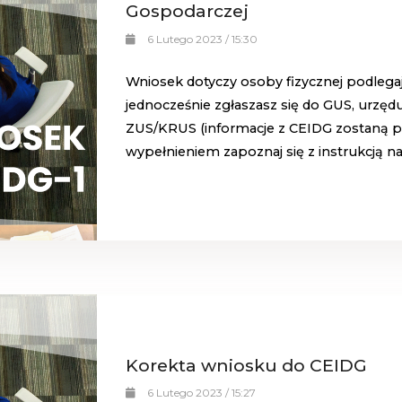
Gospodarczej
6 Lutego 2023 / 15:30
Wniosek dotyczy osoby fizycznej podlegają
jednocześnie zgłaszasz się do GUS, urzęd
ZUS/
KRUS (informacje z CEIDG zostaną p
wypełnieniem
zapoznaj się z instrukcją n
Korekta wniosku do CEIDG
6 Lutego 2023 / 15:27