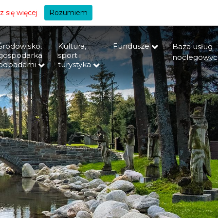
+A
 się więcej
Rozumiem
Środowisko,
Kultura,
Fundusze
Baza usług
gospodarka
sport i
noclegowyc
odpadami
turystyka