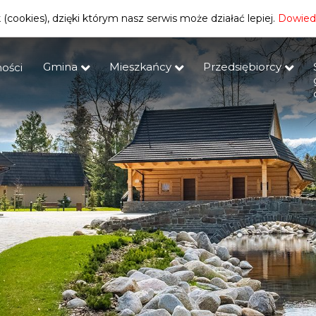
(cookies), dzięki którym nasz serwis może działać lepiej.
Dowiedz
Gmina
Mieszkańcy
Przedsiębiorcy
ości