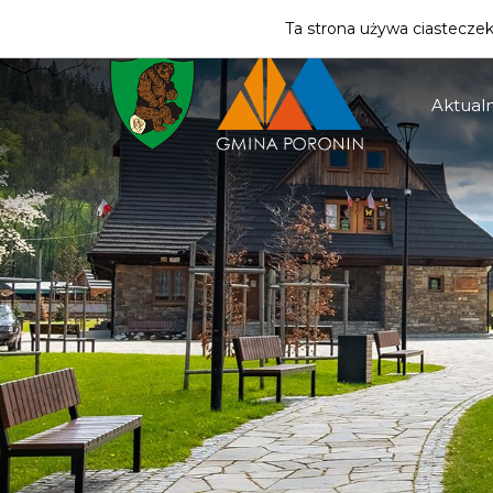
ZMIEŃ STREFĘ
| MIESZKANIEC
Ta strona używa ciasteczek 
Aktualn