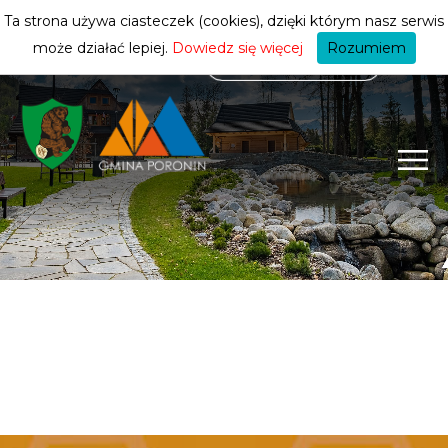
mieszkańca
ZMIEŃ STREFĘ
| MIESZKANIEC
Ta strona używa ciasteczek (cookies), dzięki którym nasz serwis
może działać lepiej.
Dowiedz się więcej
Rozumiem