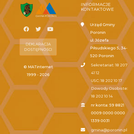
INFORMACJE
KONTAKTOWE
Urząd Gminy
Poronin
ul. Józefa
DEKLARACJA
Piłsudskiego 5, 34-
DOSTĘPNOŚCI
520 Poronin
Sekretariat: 18 207
© MATinternet
41 12
1999 - 2026
USC: 18 202 10 17
Dowody Osobiste:
18 202 10 14
nr konta: 59 8821
0009 0000 0000
1339 0031
gmina@poronin.pl