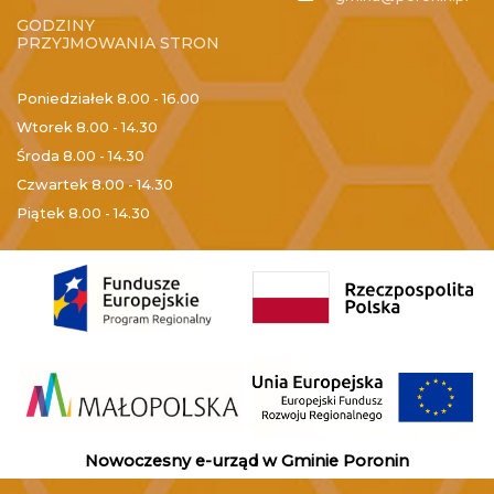
GODZINY
PRZYJMOWANIA STRON
Poniedziałek
8.00 - 16.00
Wtorek
8.00 - 14.30
Środa
8.00 - 14.30
Czwartek
8.00 - 14.30
Piątek
8.00 - 14.30
Nowoczesny e-urząd w Gminie Poronin