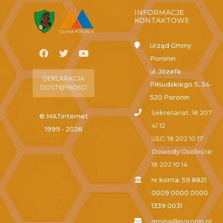
INFORMACJE
KONTAKTOWE
Urząd Gminy
Poronin
ul. Józefa
DEKLARACJA
Piłsudskiego 5, 34-
DOSTĘPNOŚCI
520 Poronin
Sekretariat: 18 207
© MATinternet
41 12
1999 - 2026
USC: 18 202 10 17
Dowody Osobiste:
18 202 10 14
nr konta: 59 8821
0009 0000 0000
1339 0031
gmina@poronin.pl