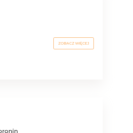
ZOBACZ WIĘCEJ
oronin