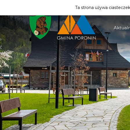
ZMIEŃ STREFĘ
| MIESZKANIEC
Ta strona używa ciasteczek 
Aktualn