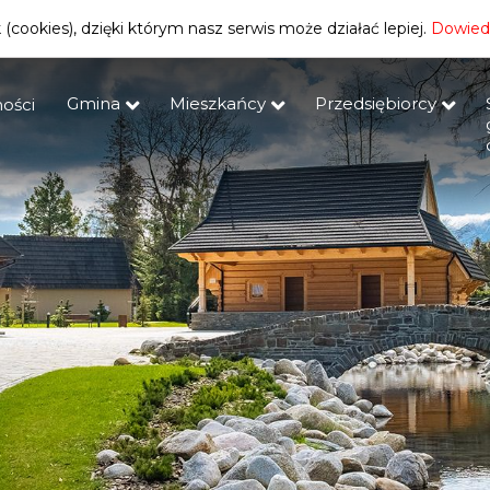
(cookies), dzięki którym nasz serwis może działać lepiej.
Dowiedz
Gmina
Mieszkańcy
Przedsiębiorcy
ości