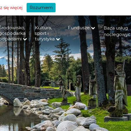
+A
 się więcej
Rozumiem
Środowisko,
Kultura,
Fundusze
Baza usług
gospodarka
sport i
noclegowyc
odpadami
turystyka