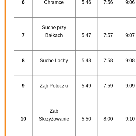
6
Chramce
5:46
7:56
9:06
Suche przy
7
Bałkach
5:47
7:57
9:07
8
Suche Lachy
5:48
7:58
9:08
9
Ząb Potoczki
5:49
7:59
9:09
Zab
10
Skrzyżowanie
5:50
8:00
9:10