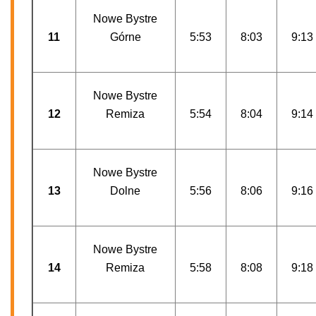
Nowe Bystre
11
Górne
5:53
8:03
9:13
Nowe Bystre
12
Remiza
5:54
8:04
9:14
Nowe Bystre
13
Dolne
5:56
8:06
9:16
Nowe Bystre
14
Remiza
5:58
8:08
9:18