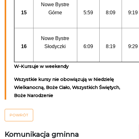
Nowe Bystre
15
Górne
5:59
8:09
9:19
Nowe Bystre
16
Słodyczki
6:09
8:19
9:29
W-Kursuje w weekendy
Wszystkie kursy nie obowiązują w Niedzielę
Wielkanocną, Boże Ciało, Wszystkich Świętych,
Boże Narodzenie
POWRÓT
Komunikacja gminna