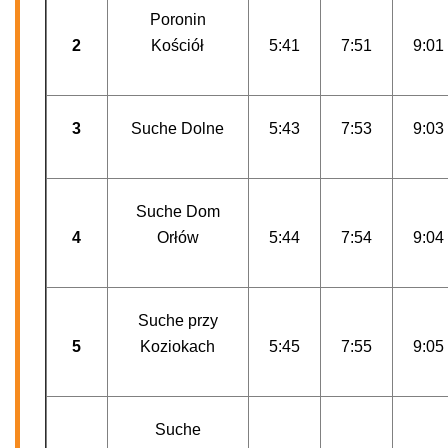
Poronin
2
Kościół
5:41
7:51
9:01
3
Suche Dolne
5:43
7:53
9:03
Suche Dom
4
Orłów
5:44
7:54
9:04
Suche przy
5
Koziokach
5:45
7:55
9:05
Suche