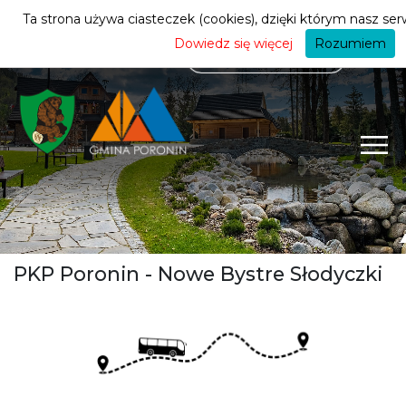
mieszkańca
ZMIEŃ STREFĘ
| MIESZKANIEC
Ta strona używa ciasteczek (cookies), dzięki którym nasz serw
Dowiedz się więcej
Rozumiem
PKP Poronin - Nowe Bystre Słodyczki