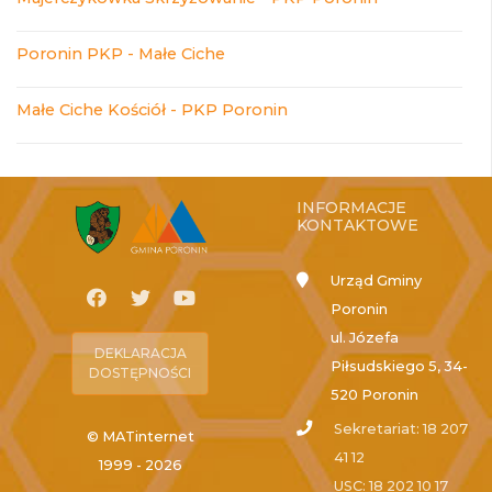
Poronin PKP - Małe Ciche
Małe Ciche Kościół - PKP Poronin
INFORMACJE
KONTAKTOWE
Urząd Gminy
Poronin
ul. Józefa
DEKLARACJA
Piłsudskiego 5, 34-
DOSTĘPNOŚCI
520 Poronin
Sekretariat: 18 207
© MATinternet
41 12
1999 - 2026
USC: 18 202 10 17