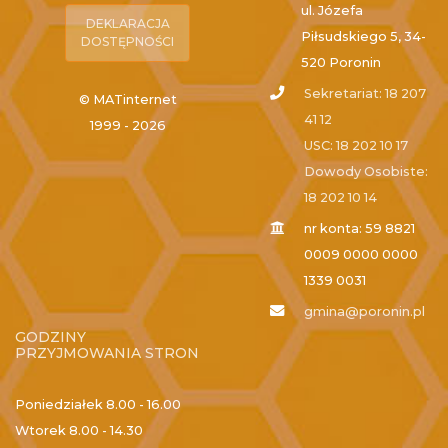
ul. Józefa
DEKLARACJA
Piłsudskiego 5, 34-
DOSTĘPNOŚCI
520 Poronin
Sekretariat: 18 207
© MATinternet
41 12
1999 - 2026
USC: 18 202 10 17
Dowody Osobiste:
18 202 10 14
nr konta: 59 8821
0009 0000 0000
1339 0031
gmina@poronin.pl
GODZINY
PRZYJMOWANIA STRON
Poniedziałek
8.00 - 16.00
Wtorek
8.00 - 14.30