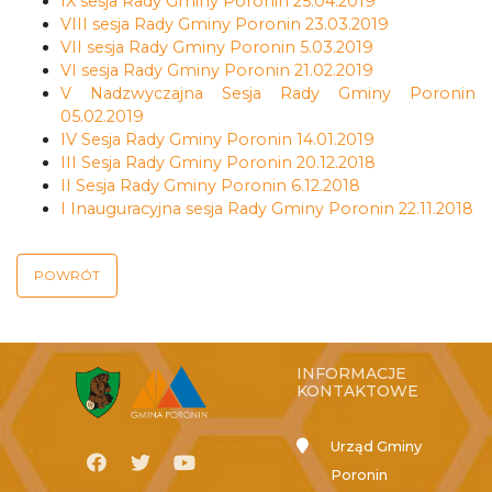
IX sesja Rady Gminy Poronin 25.04.2019
VIII sesja Rady Gminy Poronin 23.03.2019
VII sesja Rady Gminy Poronin 5.03.2019
VI sesja Rady Gminy Poronin 21.02.2019
V Nadzwyczajna Sesja Rady Gminy Poronin
05.02.2019
IV Sesja Rady Gminy Poronin 14.01.2019
III Sesja Rady Gminy Poronin 20.12.2018
II Sesja Rady Gminy Poronin 6.12.2018
I Inauguracyjna sesja Rady Gminy Poronin 22.11.2018
POWRÓT
INFORMACJE
KONTAKTOWE
Urząd Gminy
Poronin