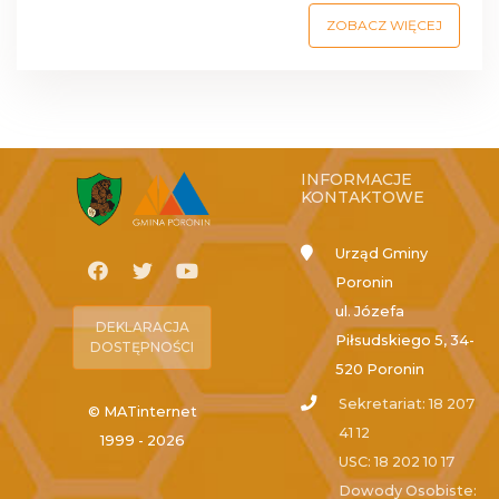
ZOBACZ WIĘCEJ
INFORMACJE
KONTAKTOWE
Urząd Gminy
Poronin
ul. Józefa
DEKLARACJA
Piłsudskiego 5, 34-
DOSTĘPNOŚCI
520 Poronin
Sekretariat: 18 207
© MATinternet
41 12
1999 - 2026
USC: 18 202 10 17
Dowody Osobiste: