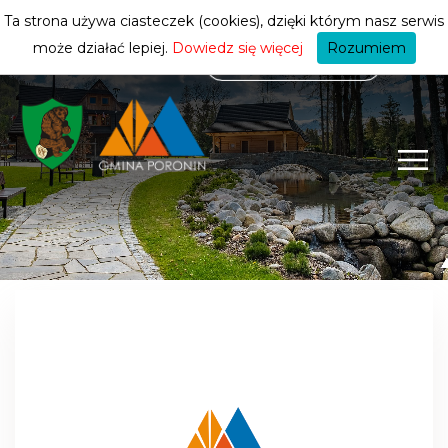
mieszkańca
ZMIEŃ STREFĘ
| MIESZKANIEC
Ta strona używa ciasteczek (cookies), dzięki którym nasz serwis
może działać lepiej.
Dowiedz się więcej
Rozumiem