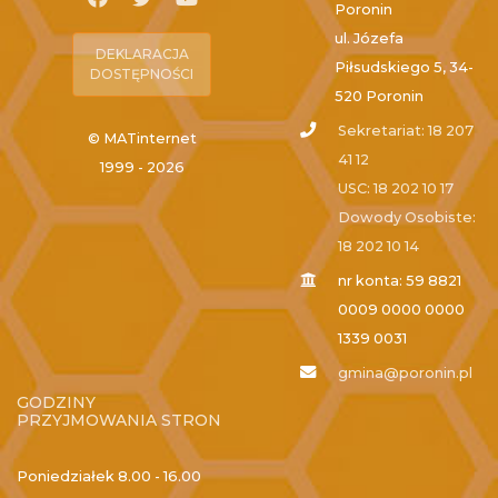
Poronin
ul. Józefa
DEKLARACJA
Piłsudskiego 5, 34-
DOSTĘPNOŚCI
520 Poronin
Sekretariat: 18 207
© MATinternet
41 12
1999 - 2026
USC: 18 202 10 17
Dowody Osobiste:
18 202 10 14
nr konta: 59 8821
0009 0000 0000
1339 0031
gmina@poronin.pl
GODZINY
PRZYJMOWANIA STRON
Poniedziałek
8.00 - 16.00