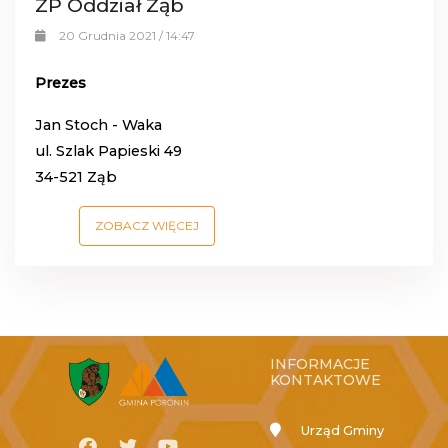
ZP Oddział Ząb
20 Grudnia 2021 / 14:47
Prezes
Jan Stoch - Waka
ul. Szlak Papieski 49
34-521 Ząb
ZOBACZ WIĘCEJ
INFORMACJE
KONTAKTOWE
Urząd Gminy