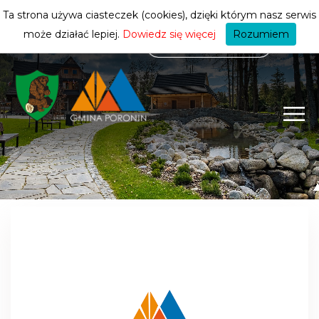
mieszkańca
ZMIEŃ STREFĘ
| MIESZKANIEC
Ta strona używa ciasteczek (cookies), dzięki którym nasz serwis
może działać lepiej.
Dowiedz się więcej
Rozumiem