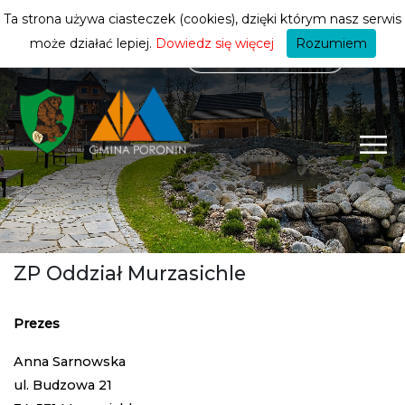
mieszkańca
ZMIEŃ STREFĘ
| MIESZKANIEC
Ta strona używa ciasteczek (cookies), dzięki którym nasz serwis
może działać lepiej.
Dowiedz się więcej
Rozumiem
ZP Oddział Murzasichle
Prezes
Anna Sarnowska
ul. Budzowa 21