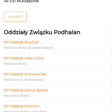
34-531 Murzasichle
POWRÓT
Oddziały Związku Podhalan
ZP Oddział Bustryk
Prezes Andrzej Jarząbek Bustryk...
ZP Oddział Małe Ciche
Prezes Andrzej...
ZP Oddział Murzasichle
Prezes Anna Sarnowskaul....
ZP Oddział Nowe Bystre
Prezes Kazimierz...
ZP Oddział Poronin
Prezes Bronisław Chowaniec...