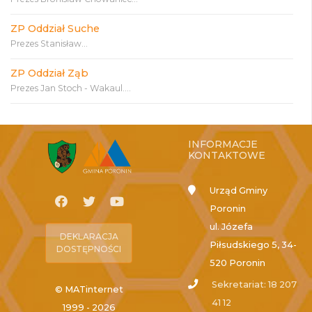
ZP Oddział Suche
Prezes Stanisław...
ZP Oddział Ząb
Prezes Jan Stoch - Wakaul....
INFORMACJE
KONTAKTOWE
Urząd Gminy
Poronin
ul. Józefa
DEKLARACJA
Piłsudskiego 5, 34-
DOSTĘPNOŚCI
520 Poronin
Sekretariat: 18 207
© MATinternet
41 12
1999 - 2026