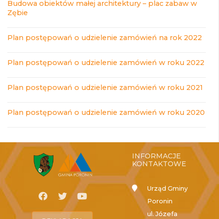
Budowa obiektów małej architektury – plac zabaw w
Zębie
Plan postępowań o udzielenie zamówień na rok 2022
Plan postępowań o udzielenie zamówień w roku 2022
Plan postępowań o udzielenie zamówień w roku 2021
Plan postępowań o udzielenie zamówień w roku 2020
INFORMACJE
KONTAKTOWE
Urząd Gminy
Poronin
ul. Józefa