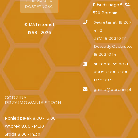
DEKLARACJA
Piłsudskiego 5, 34-
DOSTĘPNOŚCI
520 Poronin
Sekretariat: 18 207
© MATinternet
41 12
1999 - 2026
USC: 18 202 10 17
Dowody Osobiste:
18 202 10 14
nr konta: 59 8821
0009 0000 0000
1339 0031
gmina@poronin.pl
GODZINY
PRZYJMOWANIA STRON
Poniedziałek
8.00 - 16.00
Wtorek
8.00 - 14.30
Środa
8.00 - 14.30