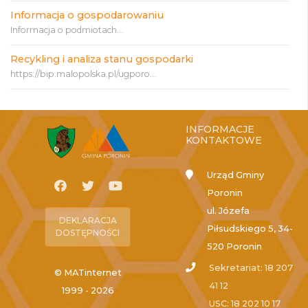
Informacja o gospodarowaniu
Informacja o podmiotach...
Recykling i analiza stanu gospodarki
https://bip.malopolska.pl/ugporo...
INFORMACJE
KONTAKTOWE
Urząd Gminy
Poronin
ul. Józefa
DEKLARACJA
Piłsudskiego 5, 34-
DOSTĘPNOŚCI
520 Poronin
Sekretariat: 18 207
© MATinternet
41 12
1999 - 2026
USC: 18 202 10 17