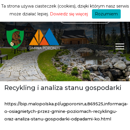
mieszkańca
ZMIEŃ STREFĘ
| MIESZKANIEC
Ta strona używa ciasteczek (cookies), dzięki którym nasz serwis
może działać lepiej.
Dowiedz się więcej
Rozumiem
Recykling i analiza stanu gospodarki
https://bip.malopolska.pl/ugporonin,a,869525,informacja-
o-osiagnietych-przez-gmine-poziomach-recyklingu-
oraz-analiza-stanu-gospodarki-odpadami-ko.html