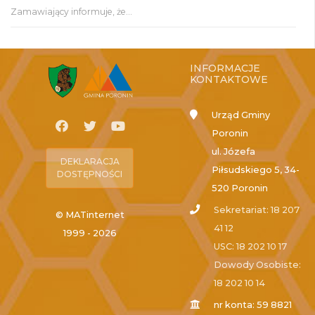
Zamawiający informuje, że...
INFORMACJE
KONTAKTOWE
Urząd Gminy
Poronin
ul. Józefa
DEKLARACJA
Piłsudskiego 5, 34-
DOSTĘPNOŚCI
520 Poronin
Sekretariat: 18 207
© MATinternet
41 12
1999 - 2026
USC: 18 202 10 17
Dowody Osobiste:
18 202 10 14
nr konta: 59 8821