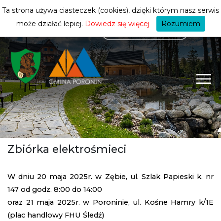
mieszkańca
ZMIEŃ STREFĘ
| MIESZKANIEC
Ta strona używa ciasteczek (cookies), dzięki którym nasz serwis
może działać lepiej.
Dowiedz się więcej
Rozumiem
Zbiórka elektrośmieci
W dniu 20 maja 2025r. w Zębie, ul. Szlak Papieski k. nr
147 od godz. 8:00 do 14:00
oraz 21 maja 2025r. w Poroninie, ul. Kośne Hamry k/1E
(plac handlowy FHU Śledź)