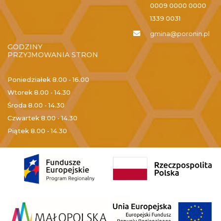
0009 0000 0000
1339 0031
gmina@poronin.pl
GODZINY
PRZYJMOWANIA STRON
Poniedziałek
8.00 - 16.00
Wtorek
8.00 - 14.30
Środa
8.00 - 14.30
Czwartek
8.00 - 14.30
Piątek
8.00 - 14.30