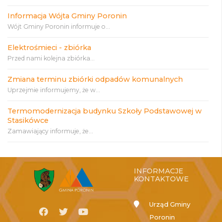
Informacja Wójta Gminy Poronin
Wójt Gminy Poronin informuje o...
Elektrośmieci - zbiórka
Przed nami kolejna zbiórka...
Zmiana terminu zbiórki odpadów komunalnych
Uprzejmie informujemy, że w...
Termomodernizacja budynku Szkoły Podstawowej w
Stasikówce
Zamawiający informuje, że...
INFORMACJE
KONTAKTOWE
Urząd Gminy
Poronin