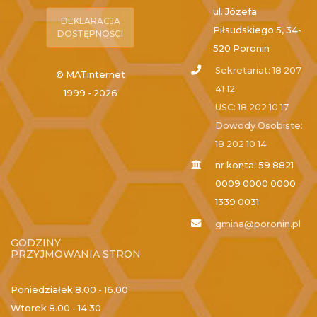
ul. Józefa
DEKLARACJA
Piłsudskiego 5, 34-
DOSTĘPNOŚCI
520 Poronin
Sekretariat: 18 207
© MATinternet
41 12
1999 - 2026
USC: 18 202 10 17
Dowody Osobiste:
18 202 10 14
nr konta: 59 8821
0009 0000 0000
1339 0031
gmina@poronin.pl
GODZINY
PRZYJMOWANIA STRON
Poniedziałek
8.00 - 16.00
Wtorek
8.00 - 14.30