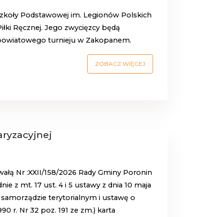
 Szkoły Podstawowej im. Legionów Polskich
iłki Ręcznej. Jego zwycięzcy będą
powiatowego turnieju w Zakopanem.
ZOBACZ WIĘCEJ
aryzacyjnej
ałą Nr :XXII/158/2026 Rady Gminy Poronin
nie z mt. 17 ust. 4 i 5 ustawy z dnia 10 maja
 samorządzie terytorialnym i ustawę o
 r. Nr 32 poz. 191 ze zm.) karta