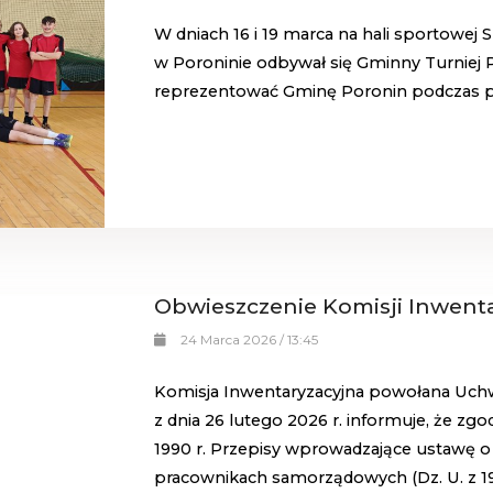
W dniach 16 i 19 marca na hali sportowej
w Poroninie odbywał się Gminny Turniej P
reprezentować Gminę Poronin podczas 
Obwieszczenie Komisji Inwent
24 Marca 2026 / 13:45
Komisja Inwentaryzacyjna powołana Uchw
z dnia 26 lutego 2026 r. informuje, że zgod
1990 r. Przepisy wprowadzające ustawę o
pracownikach samorządowych (Dz. U. z 1990