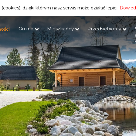
(cookies), dzięki którym nasz serwis może działać lepiej.
Dowiedz
Gmina
Mieszkańcy
Przedsiębiorcy
ości