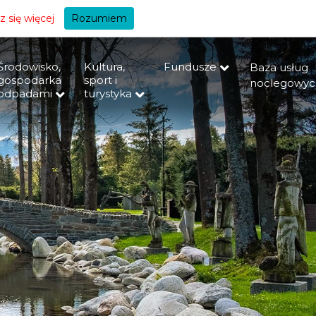
+A
 się więcej
Rozumiem
Środowisko,
Kultura,
Fundusze
Baza usług
gospodarka
sport i
noclegowyc
odpadami
turystyka