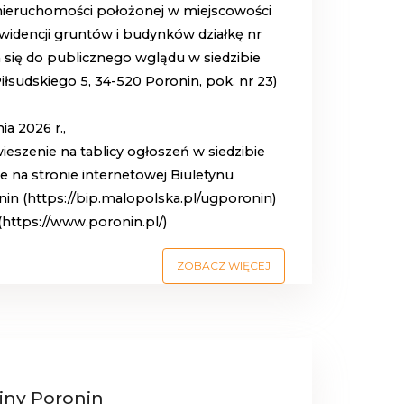
y nieruchomości położonej w miejscowości
idencji gruntów i budynków działkę nr
 się do publicznego wglądu w siedzibie
iłsudskiego 5, 34-520 Poronin, pok. nr 23)
ia 2026 r.,
eszenie na tablicy ogłoszeń w siedzibie
na stronie internetowej Biuletynu
in (https://bip.malopolska.pl/ugporonin)
(https://www.poronin.pl/)
ZOBACZ WIĘCEJ
iny Poronin