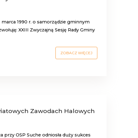
a 8 marca 1990 r. o samorządzie gminnym
3) zwołuję: XXIII Zwyczajną Sesję Rady Gminy
ZOBACZ WIĘCEJ
iatowych Zawodach Halowych
ca przy OSP Suche odniosła duży sukces