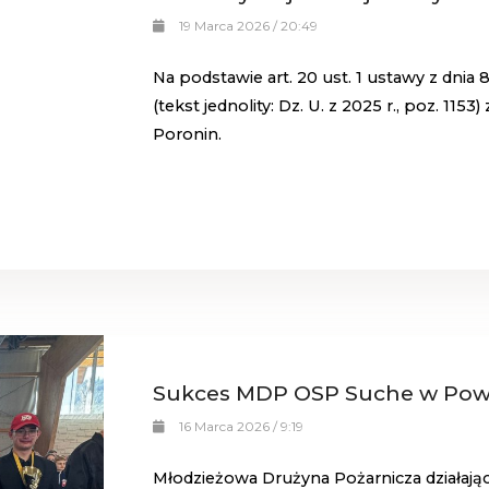
19 Marca 2026 / 20:49
Na podstawie art. 20 ust. 1 ustawy z dni
(tekst jednolity: Dz. U. z 2025 r., poz. 115
Poronin.
Sukces MDP OSP Suche w Pow
16 Marca 2026 / 9:19
Młodzieżowa Drużyna Pożarnicza działają