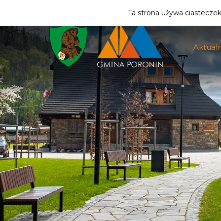
ZMIEŃ STREFĘ
| MIESZKANIEC
Ta strona używa ciasteczek 
Aktualn