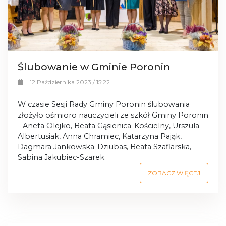
Ślubowanie w Gminie Poronin
12 Października 2023 / 15:22
W czasie Sesji Rady Gminy Poronin ślubowania
złożyło ośmioro nauczycieli ze szkół Gminy Poronin
- Aneta Olejko, Beata Gąsienica-Kościelny, Urszula
Albertusiak, Anna Chramiec, Katarzyna Pająk,
Dagmara Jankowska-Dziubas, Beata Szaflarska,
Sabina Jakubiec-Szarek.
ZOBACZ WIĘCEJ