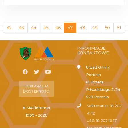
42
43
44
45
46
47
48
49
50
51
INFORMACJE
KONTAKTOWE
Urząd Gminy
Poronin
ul. Józefa
DEKLARACJA
Piłsudskiego 5, 34-
DOSTĘPNOŚCI
520 Poronin
Sekretariat: 18 207
© MATinternet
41 12
1999 - 2026
USC: 18 202 10 17