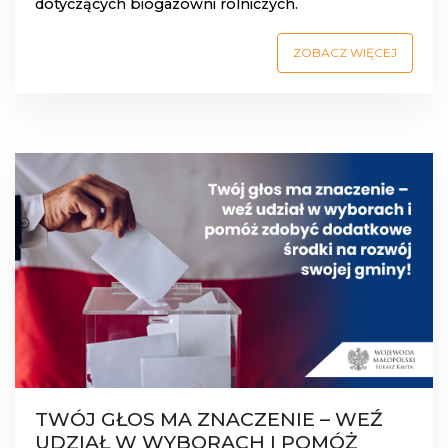
dotyczących biogazowni rolniczych.
ZOBACZ WIĘCEJ
TWÓJ GŁOS MA ZNACZENIE – WEŹ
UDZIAŁ W WYBORACH I POMÓŻ