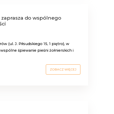
w zaprasza do wspólnego
ści
w (ul. J. Piłsudskiego 15, 1 piętro), w
 wspólne śpiewanie pieśni żołnierskich i
ZOBACZ WIĘCEJ