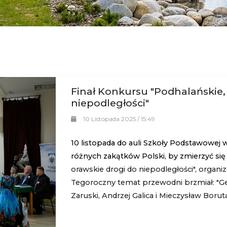
Finał Konkursu "Podhalańskie, 
niepodległości"
10 Listopada 2025 / 15:49
10 listopada do auli Szkoły Podstawowej 
różnych zakątków Polski, by zmierzyć si
orawskie drogi do niepodległości", organ
Tegoroczny temat przewodni brzmiał: "Ge
Zaruski, Andrzej Galica i Mieczysław Boru