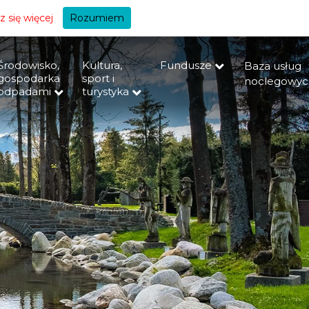
+A
 się więcej
Rozumiem
Środowisko,
Kultura,
Fundusze
Baza usług
gospodarka
sport i
noclegowyc
odpadami
turystyka