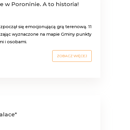
w Poroninie. A to historia!
ozpoczął się emocjonującą grą terenową. 11
dzając wyznaczone na mapie Gminy punkty
mi i osobami.
ZOBACZ WIĘCEJ
alace"