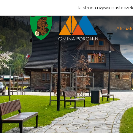
ZMIEŃ STREFĘ
| MIESZKANIEC
Ta strona używa ciasteczek 
Aktualn