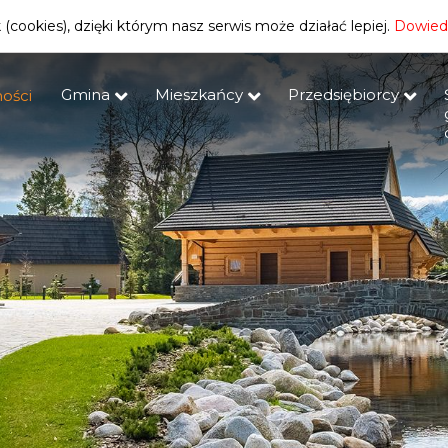
(cookies), dzięki którym nasz serwis może działać lepiej.
Dowiedz
Gmina
Mieszkańcy
Przedsiębiorcy
ości