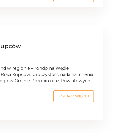
 Kupców
rond w regionie – rondo na Węźle
. Braci Kupców.
Uroczystość nadania imienia
znego w Gminie Poronin oraz Powiatowych
ZOBACZ WIĘCEJ