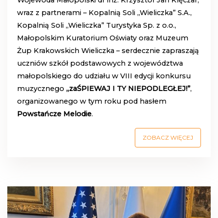
Wojewoda Małopolski dr inż. Krzysztof Jan Klęczar,
wraz z partnerami – Kopalnią Soli „Wieliczka” S.A.,
Kopalnią Soli „Wieliczka” Turystyka Sp. z o.o.,
Małopolskim Kuratorium Oświaty oraz Muzeum
Żup Krakowskich Wieliczka – serdecznie zapraszają
uczniów szkół podstawowych z województwa
małopolskiego do udziału w VIII edycji konkursu
muzycznego
„zaŚPIEWAJ I TY NIEPODLEGŁEJ!”
,
organizowanego w tym roku pod hasłem
Powstańcze Melodie
.
ZOBACZ WIĘCEJ