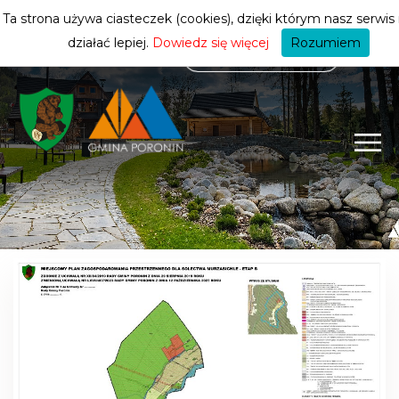
mieszkańca
ZMIEŃ STREFĘ
| MIESZKANIEC
Ta strona używa ciasteczek (cookies), dzięki którym nasz serwi
działać lepiej.
Dowiedz się więcej
Rozumiem