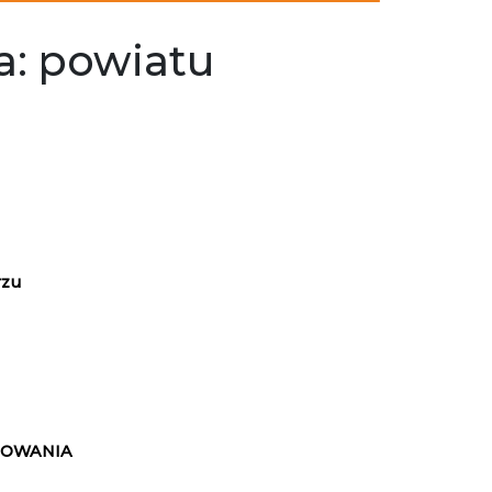
la: powiatu
rzu
MOWANIA