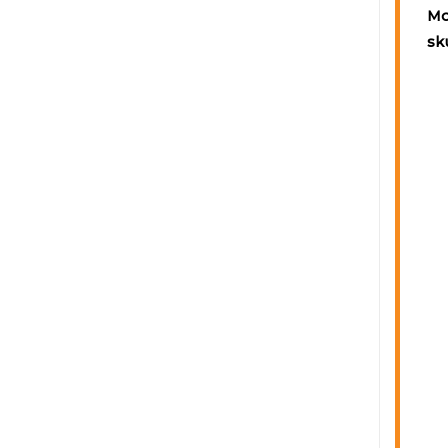
Mo
sk