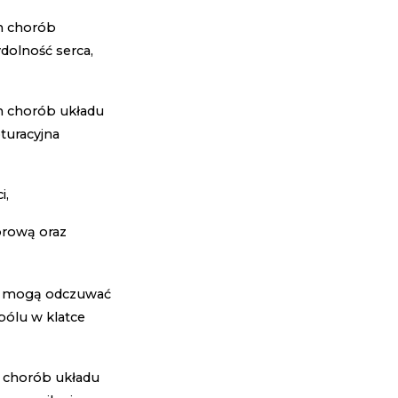
h chorób
dolność serca,
h chorób układu
turacyjna
i,
orową oraz
a mogą odczuwać
bólu w klatce
 chorób układu