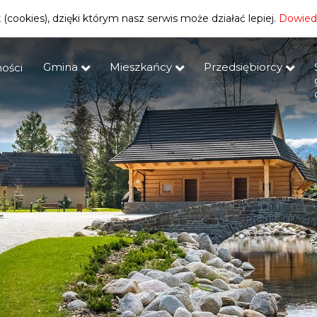
(cookies), dzięki którym nasz serwis może działać lepiej.
Dowiedz
Gmina
Mieszkańcy
Przedsiębiorcy
ości