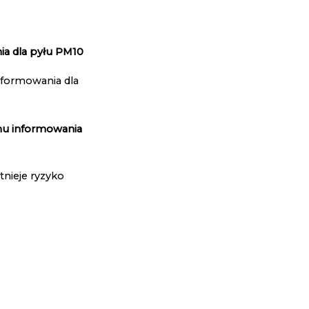
ia dla pyłu PM10
nformowania dla
mu informowania
tnieje ryzyko