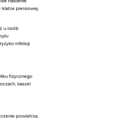
e nasilenie
 klatce piersiowej,
ż u osób
pyłu
yzyko infekcji
iłku fizycznego
oczach, kaszel
zczenie powietrza,