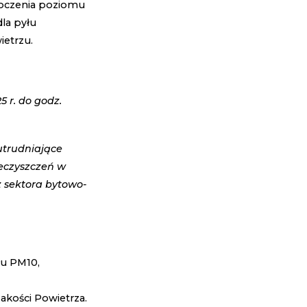
roczenia poziomu
la pyłu
etrzu.
5 r. do godz.
utrudniające
ieczyszczeń w
z sektora bytowo-
łu PM10,
kości Powietrza.