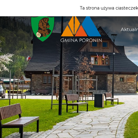
ZMIEŃ STREFĘ
| MIESZKANIEC
Ta strona używa ciasteczek 
Aktualn