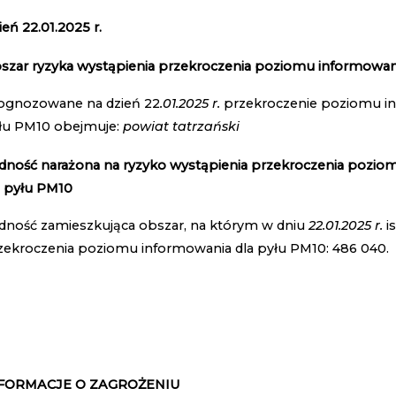
ień 22.01.2025 r.
szar ryzyka wystąpienia przekroczenia poziomu informowan
ognozowane na dzień 22
.01.2025 r.
przekroczenie poziomu i
łu PM10 obejmuje:
powiat tatrzański
dność narażona na ryzyko wystąpienia przekroczenia pozio
a pyłu PM10
dność zamieszkująca obszar, na którym w dniu
22.01.2025 r.
is
zekroczenia poziomu informowania dla pyłu PM10: 486 040.
FORMACJE O ZAGROŻENIU