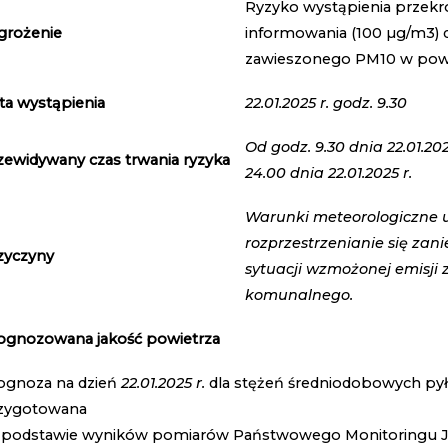
Ryzyko wystąpienia przek
grożenie
informowania (100 µg/m3) d
zawieszonego PM10 w powi
ta wystąpienia
22.01.2025 r. godz. 9.30
Od godz. 9.30 dnia 22.01.202
zewidywany czas trwania ryzyka
24.00 dnia 22.01.2025 r.
Warunki meteorologiczne 
rozprzestrzenianie się zan
zyczyny
sytuacji wzmożonej emisji 
komunalnego.
ognozowana jakość powietrza
ognoza na dzień
22.01.2025 r.
dla stężeń średniodobowych py
zygotowana
 podstawie wyników pomiarów Państwowego Monitoringu Ja