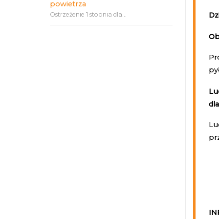
powietrza
Ostrzeżenie 1 stopnia dla...
Dz
Ob
Pr
py
Lu
dl
Lu
pr
IN