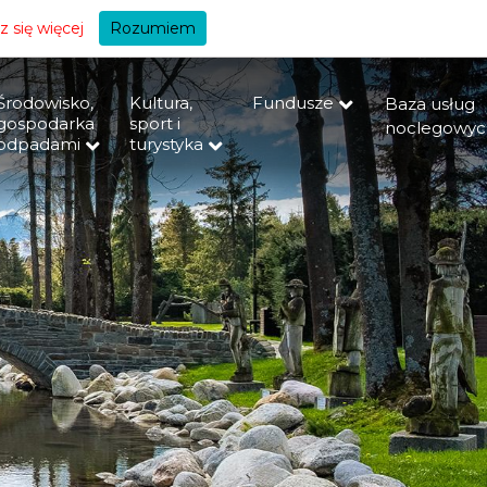
+A
 się więcej
Rozumiem
Środowisko,
Kultura,
Fundusze
Baza usług
gospodarka
sport i
noclegowyc
odpadami
turystyka