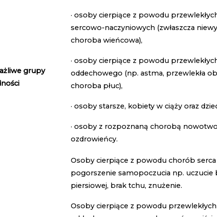
· osoby cierpiące z powodu przewlekłyc
sercowo-naczyniowych (zwłaszcza niewy
choroba wieńcowa),
· osoby cierpiące z powodu przewlekłyc
ażliwe grupy
oddechowego (np. astma, przewlekła ob
dności
choroba płuc),
· osoby starsze, kobiety w ciąży oraz dziec
· osoby z rozpoznaną chorobą nowotw
ozdrowieńcy.
Osoby cierpiące z powodu chorób serc
pogorszenie samopoczucia np. uczucie 
piersiowej, brak tchu, znużenie.
Osoby cierpiące z powodu przewlekłych