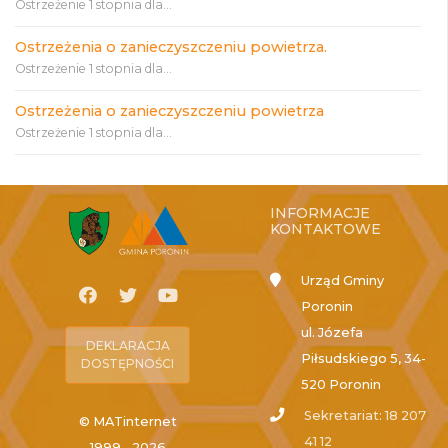
Ostrzeżenie 1 stopnia dla...
Ostrzeżenia o zanieczyszczeniu powietrza.
Ostrzeżenie 1 stopnia dla...
Ostrzeżenia o zanieczyszczeniu powietrza
Ostrzeżenie 1 stopnia dla...
INFORMACJE
KONTAKTOWE
Urząd Gminy
Poronin
ul. Józefa
DEKLARACJA
Piłsudskiego 5, 34-
DOSTĘPNOŚCI
520 Poronin
Sekretariat: 18 207
© MATinternet
41 12
1999 - 2026