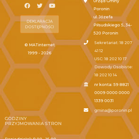
Urząd Gminy
Poronin
ul. Józefa
DEKLARACJA
Piłsudskiego 5, 34-
DOSTĘPNOŚCI
520 Poronin
Sekretariat: 18 207
© MATinternet
41 12
1999 - 2026
USC: 18 202 10 17
Dowody Osobiste:
18 202 10 14
nr konta: 59 8821
0009 0000 0000
1339 0031
gmina@poronin.pl
GODZINY
PRZYJMOWANIA STRON