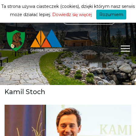
mieszkańca
ZMIEŃ STREFĘ
| MIESZKANIEC
Ta strona używa ciasteczek (cookies), dzięki którym nasz serwis
może działać lepiej.
Dowiedz się więcej
Rozumiem
Kamil Stoch