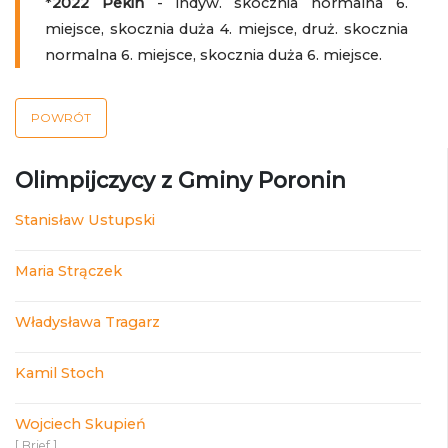
*
2022 Pekin
- indyw. skocznia normalna 6.
miejsce, skocznia duża 4. miejsce, druż. skocznia
normalna 6. miejsce, skocznia duża 6. miejsce.
POWRÓT
Olimpijczycy z Gminy Poronin
Stanisław Ustupski
Maria Strączek
Władysława Tragarz
Kamil Stoch
Wojciech Skupień
[ Brief ]