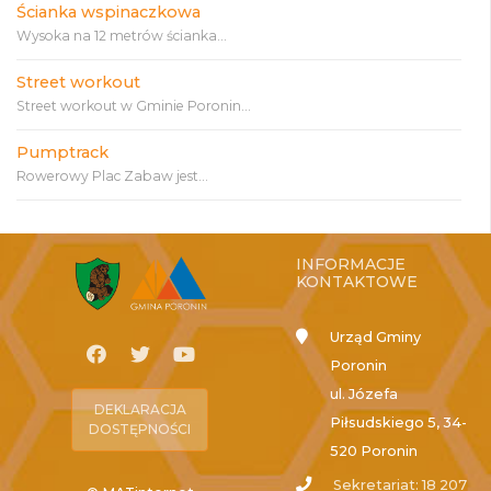
Ścianka wspinaczkowa
Wysoka na 12 metrów ścianka...
Street workout
Street workout w Gminie Poronin...
Pumptrack
Rowerowy Plac Zabaw jest...
INFORMACJE
KONTAKTOWE
Urząd Gminy
Poronin
ul. Józefa
DEKLARACJA
Piłsudskiego 5, 34-
DOSTĘPNOŚCI
520 Poronin
Sekretariat: 18 207