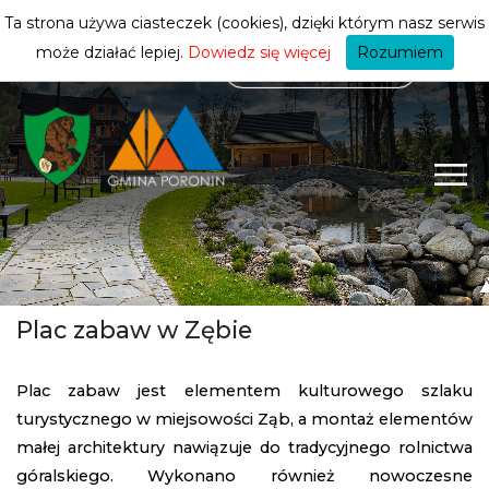
mieszkańca
ZMIEŃ STREFĘ
| MIESZKANIEC
Ta strona używa ciasteczek (cookies), dzięki którym nasz serwis
może działać lepiej.
Dowiedz się więcej
Rozumiem
Plac zabaw w Zębie
Plac zabaw jest elementem kulturowego szlaku
turystycznego w miejsowości Ząb, a montaż elementów
małej architektury nawiązuje do tradycyjnego rolnictwa
góralskiego. Wykonano również nowoczesne