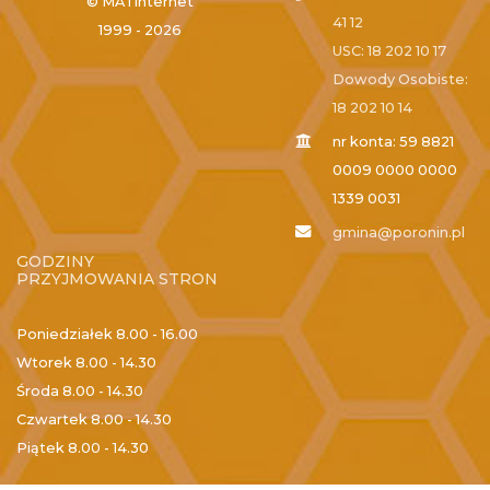
© MATinternet
41 12
1999 - 2026
USC: 18 202 10 17
Dowody Osobiste:
18 202 10 14
nr konta: 59 8821
0009 0000 0000
1339 0031
gmina@poronin.pl
GODZINY
PRZYJMOWANIA STRON
Poniedziałek
8.00 - 16.00
Wtorek
8.00 - 14.30
Środa
8.00 - 14.30
Czwartek
8.00 - 14.30
Piątek
8.00 - 14.30