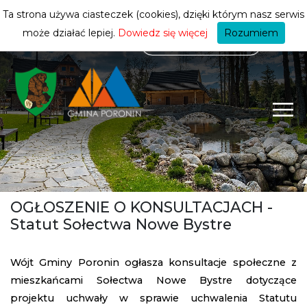
mieszkańca
ZMIEŃ STREFĘ
| MIESZKANIEC
Ta strona używa ciasteczek (cookies), dzięki którym nasz serwis
może działać lepiej.
Dowiedz się więcej
Rozumiem
OGŁOSZENIE O KONSULTACJACH -
Statut Sołectwa Nowe Bystre
Wójt Gminy Poronin ogłasza konsultacje społeczne z
mieszkańcami Sołectwa Nowe Bystre dotyczące
projektu uchwały w sprawie uchwalenia Statutu