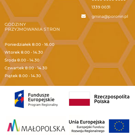
1339 0031
gmina@poronin.pl
GODZINY
PRZYJMOWANIA STRON
Poniedziałek
8.00 - 16.00
Wtorek
8.00 - 14.30
Środa
8.00 - 14.30
Czwartek
8.00 - 14.30
Piątek
8.00 - 14.30