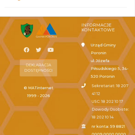
INFORMACJE
KONTAKTOWE
Urząd Gminy
Poronin
ul. Józefa
DEKLARACJA
Piłsudskiego 5, 34-
DOSTĘPNOŚCI
520 Poronin
Sekretariat: 18 207
© MATinternet
41 12
1999 - 2026
USC: 18 202 10 17
Dowody Osobiste:
18 202 10 14
nr konta: 59 8821
0009 0000 0000