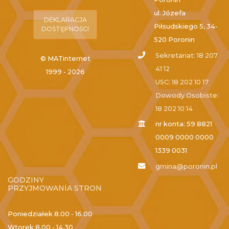
ul. Józefa
DEKLARACJA
Piłsudskiego 5, 34-
DOSTĘPNOŚCI
520 Poronin
Sekretariat: 18 207
© MATinternet
41 12
1999 - 2026
USC: 18 202 10 17
Dowody Osobiste:
18 202 10 14
nr konta: 59 8821
0009 0000 0000
1339 0031
gmina@poronin.pl
GODZINY
PRZYJMOWANIA STRON
Poniedziałek
8.00 - 16.00
Wtorek
8.00 - 14.30