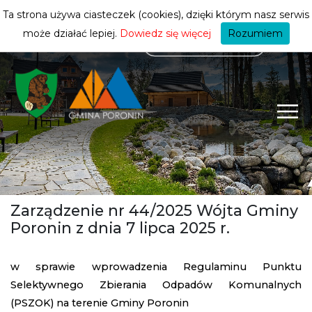
mieszkańca
ZMIEŃ STREFĘ
| MIESZKANIEC
Ta strona używa ciasteczek (cookies), dzięki którym nasz serwis
może działać lepiej.
Dowiedz się więcej
Rozumiem
Zarządzenie nr 44/2025 Wójta Gminy
Poronin z dnia 7 lipca 2025 r.
w sprawie wprowadzenia Regulaminu Punktu
Selektywnego Zbierania Odpadów Komunalnych
(PSZOK) na terenie Gminy Poronin