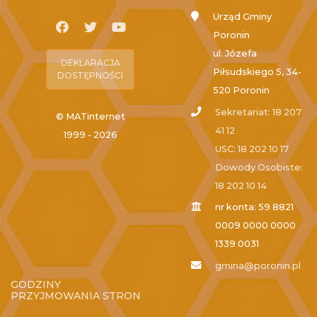
Urząd Gminy
Poronin
ul. Józefa
DEKLARACJA
Piłsudskiego 5, 34-
DOSTĘPNOŚCI
520 Poronin
Sekretariat: 18 207
© MATinternet
41 12
1999 - 2026
USC: 18 202 10 17
Dowody Osobiste:
18 202 10 14
nr konta: 59 8821
0009 0000 0000
1339 0031
gmina@poronin.pl
GODZINY
PRZYJMOWANIA STRON