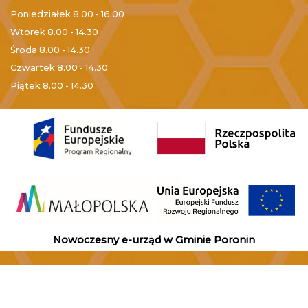
Poniedziałek
8.00 - 16.00
Wtorek
8.00 - 14.30
Środa
8.00 - 14.30
Czwartek
8.00 - 14.30
Piątek
8.00 - 14.30
Nowoczesny e-urząd w Gminie Poronin