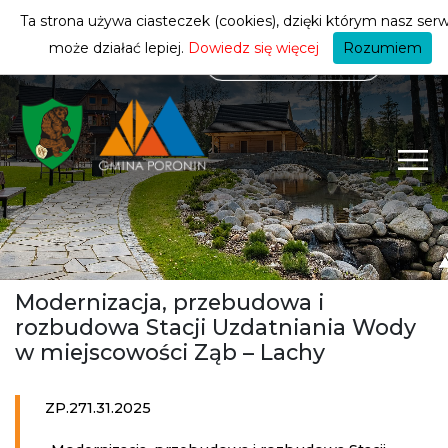
mieszkańca
ZMIEŃ STREFĘ
| MIESZKANIEC
Ta strona używa ciasteczek (cookies), dzięki którym nasz serw
może działać lepiej.
Dowiedz się więcej
Rozumiem
Modernizacja, przebudowa i
rozbudowa Stacji Uzdatniania Wody
w miejscowości Ząb – Lachy
ZP.271.31.2025