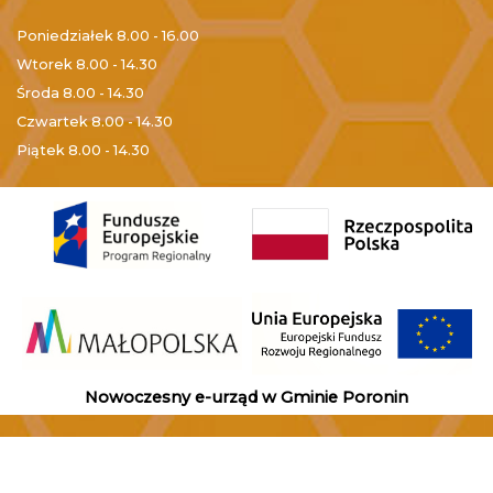
Poniedziałek
8.00 - 16.00
Wtorek
8.00 - 14.30
Środa
8.00 - 14.30
Czwartek
8.00 - 14.30
Piątek
8.00 - 14.30
Nowoczesny e-urząd w Gminie Poronin