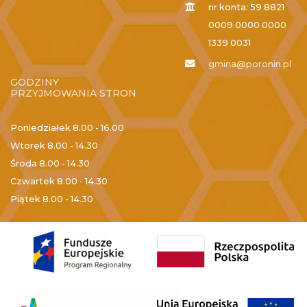
nr konta: 59 8821
0009 0000 0000
1339 0031
gmina@poronin.pl
GODZINY
PRZYJMOWANIA STRON
Poniedziałek
8.00 - 16.00
Wtorek
8.00 - 14.30
Środa
8.00 - 14.30
Czwartek
8.00 - 14.30
Piątek
8.00 - 14.30