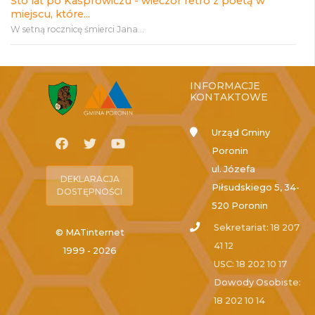
Sto lat po Kasprowiczu - wieczór retro z poetą w
miejscu, które...
W setną rocznicę śmierci Jana...
INFORMACJE
KONTAKTOWE
Urząd Gminy
Poronin
ul. Józefa
DEKLARACJA
Piłsudskiego 5, 34-
DOSTĘPNOŚCI
520 Poronin
Sekretariat: 18 207
© MATinternet
41 12
1999 - 2026
USC: 18 202 10 17
Dowody Osobiste:
18 202 10 14