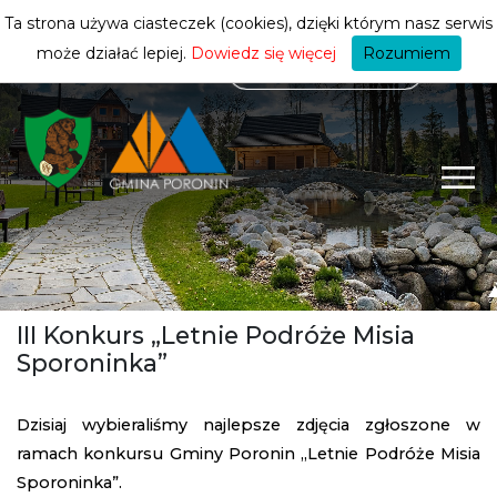
mieszkańca
ZMIEŃ STREFĘ
| MIESZKANIEC
Ta strona używa ciasteczek (cookies), dzięki którym nasz serwis
może działać lepiej.
Dowiedz się więcej
Rozumiem
III Konkurs „Letnie Podróże Misia
Sporoninka”
Dzisiaj wybieraliśmy najlepsze zdjęcia zgłoszone w
ramach konkursu Gminy Poronin „Letnie Podróże Misia
Sporoninka”.