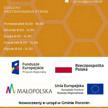
gmina@poronin.pl
GODZINY
PRZYJMOWANIA STRON
Poniedziałek
8.00 - 16.00
Wtorek
8.00 - 14.30
Środa
8.00 - 14.30
Czwartek
8.00 - 14.30
Piątek
8.00 - 14.30
Nowoczesny e-urząd w Gminie Poronin