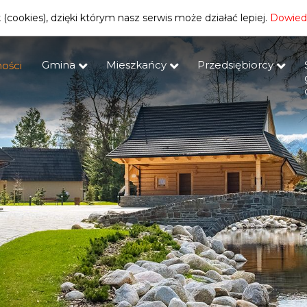
(cookies), dzięki którym nasz serwis może działać lepiej.
Dowiedz
Gmina
Mieszkańcy
Przedsiębiorcy
ości