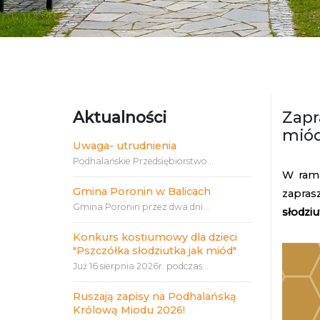
Aktualności
Zapr
mió
Uwaga- utrudnienia
Podhalańskie Przedsiębiorstwo...
W ra
Gmina Poronin w Balicach
zapras
Gmina Poronin przez dwa dni...
słodziu
Konkurs kostiumowy dla dzieci
"Pszczółka słodziutka jak miód"
Już 16 sierpnia 2026r. podczas...
Ruszają zapisy na Podhalańską
Królową Miodu 2026!