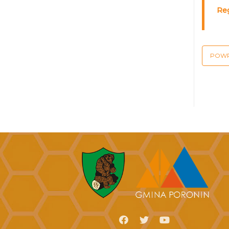
Re
POW