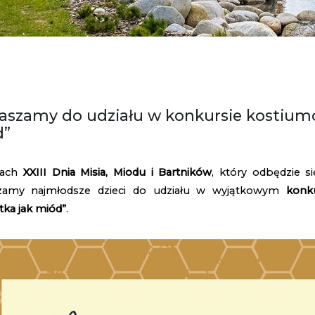
aszamy do udziału w konkursie kostiumo
d”
mach
XXIII Dnia Misia, Miodu i Bartników
, który odbędzie s
zamy najmłodsze dzieci do udziału w wyjątkowym
konk
tka jak miód”
.