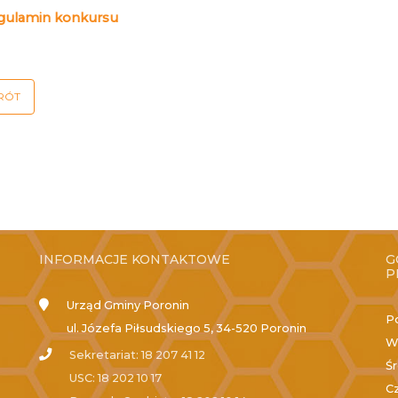
gulamin konkursu
RÓT
INFORMACJE KONTAKTOWE
G
P
Urząd Gminy Poronin
P
ul. Józefa Piłsudskiego 5, 34-520 Poronin
W
Sekretariat: 18 207 41 12
Ś
USC: 18 202 10 17
C