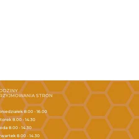
ODZINY
RZYJMOWANIA STRON
oniedziałek
8.00 - 16.00
torek
8.00 - 14.30
roda
8.00 - 14.30
zwartek
8.00 - 14.30