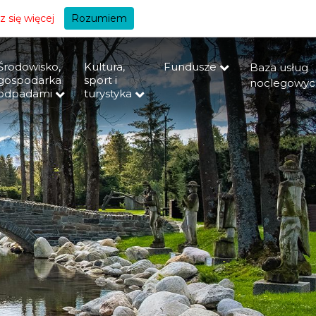
+A
 się więcej
Rozumiem
Środowisko,
Kultura,
Fundusze
Baza usług
gospodarka
sport i
noclegowyc
odpadami
turystyka