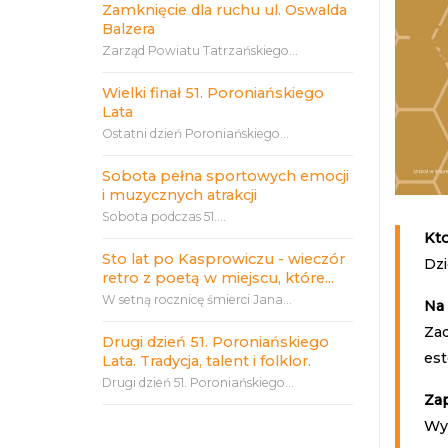
Zamknięcie dla ruchu ul. Oswalda
Balzera
Zarząd Powiatu Tatrzańskiego...
Wielki finał 51. Poroniańskiego
Lata
Ostatni dzień Poroniańskiego...
Sobota pełna sportowych emocji
i muzycznych atrakcji
Sobota podczas 51....
Kt
Sto lat po Kasprowiczu - wieczór
Dzi
retro z poetą w miejscu, które...
W setną rocznicę śmierci Jana...
Na
Zad
Drugi dzień 51. Poroniańskiego
est
Lata. Tradycja, talent i folklor.
Drugi dzień 51. Poroniańskiego...
Zap
Wy