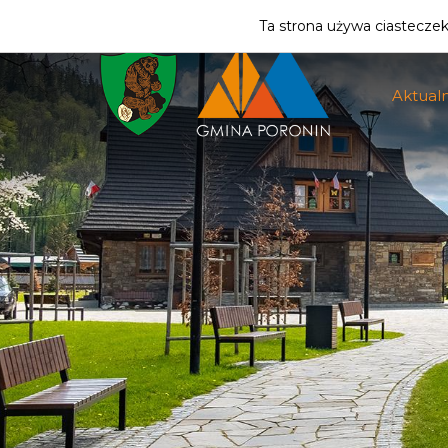
ZMIEŃ STREFĘ
| MIESZKANIEC
Ta strona używa ciasteczek 
Aktualn