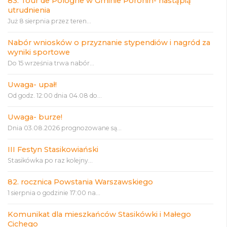
83. Tour de Pologne w Gminie Poronin- nastąpią
utrudnienia
Już 8 sierpnia przez teren...
Nabór wniosków o przyznanie stypendiów i nagród za
wyniki sportowe
Do 15 września trwa nabór...
Uwaga- upał!
Od godz. 12:00 dnia 04.08 do...
Uwaga- burze!
Dnia 03.08.2026 prognozowane są...
III Festyn Stasikowiański
Stasikówka po raz kolejny...
82. rocznica Powstania Warszawskiego
1 sierpnia o godzinie 17:00 na...
Komunikat dla mieszkańców Stasikówki i Małego
Cichego