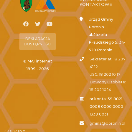
KONTAKTOWE
Urząd Gminy
Poronin
ul. Józefa
DEKLARACJA
Piłsudskiego 5, 34-
DOSTĘPNOŚCI
520 Poronin
Sekretariat: 18 207
© MATinternet
41 12
1999 - 2026
USC: 18 202 10 17
Dowody Osobiste:
18 202 10 14
nr konta: 59 8821
0009 0000 0000
1339 0031
gmina@poronin.pl
GODZINY