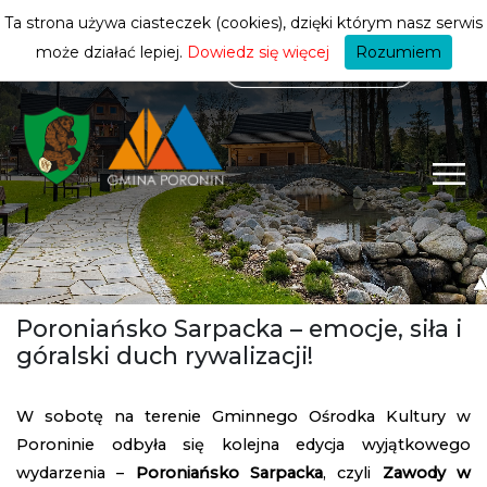
mieszkańca
ZMIEŃ STREFĘ
| MIESZKANIEC
Ta strona używa ciasteczek (cookies), dzięki którym nasz serwis
może działać lepiej.
Dowiedz się więcej
Rozumiem
Poroniańsko Sarpacka – emocje, siła i
góralski duch rywalizacji!
W sobotę na terenie Gminnego Ośrodka Kultury w
Poroninie odbyła się kolejna edycja wyjątkowego
wydarzenia –
Poroniańsko Sarpacka
, czyli
Zawody w