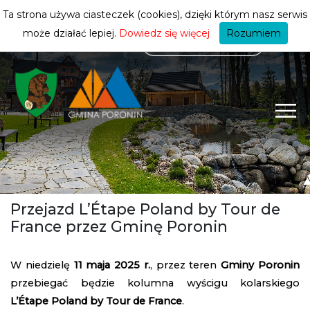
mieszkańca
ZMIEŃ STREFĘ
| MIESZKANIEC
Ta strona używa ciasteczek (cookies), dzięki którym nasz serwis
może działać lepiej.
Dowiedz się więcej
Rozumiem
Przejazd L’Étape Poland by Tour de
France przez Gminę Poronin
W niedzielę
11 maja 2025 r.
, przez teren
Gminy Poronin
przebiegać będzie kolumna wyścigu kolarskiego
L’Étape Poland by Tour de France
.