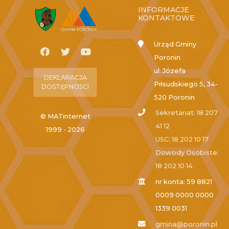
INFORMACJE
KONTAKTOWE
Urząd Gminy
Poronin
ul. Józefa
DEKLARACJA
Piłsudskiego 5, 34-
DOSTĘPNOŚCI
520 Poronin
Sekretariat: 18 207
© MATinternet
41 12
1999 - 2026
USC: 18 202 10 17
Dowody Osobiste:
18 202 10 14
nr konta: 59 8821
0009 0000 0000
1339 0031
gmina@poronin.pl