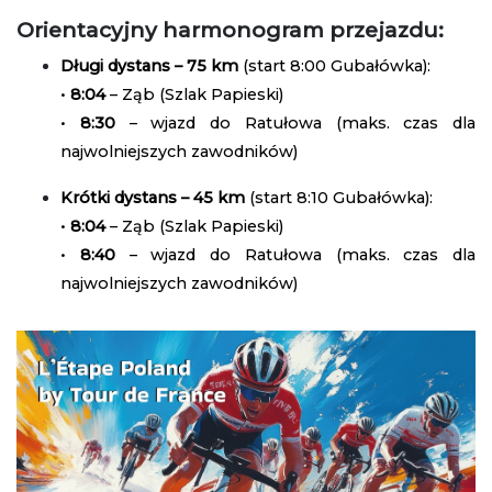
Orientacyjny harmonogram przejazdu:
Długi dystans – 75 km
(start 8:00 Gubałówka):
•
8:04
– Ząb (Szlak Papieski)
•
8:30
– wjazd do Ratułowa (maks. czas dla
najwolniejszych zawodników)
Krótki dystans – 45 km
(start 8:10 Gubałówka):
•
8:04
– Ząb (Szlak Papieski)
•
8:40
– wjazd do Ratułowa (maks. czas dla
najwolniejszych zawodników)