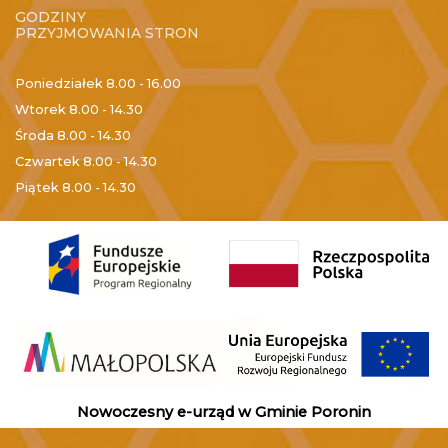
GODZINY
PRZYJMOWANIA STRON
Poniedziałek
8.00 - 16.00
Wtorek
8.00 - 14.30
Środa
8.00 - 14.30
Czwartek
8.00 - 14.30
Piątek
8.00 - 14.30
Nowoczesny e-urząd w Gminie Poronin