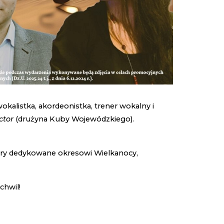
okalistka, akordeonistka, trener wokalny i
ctor
(drużyna Kuby Wojewódzkiego).
ory dedykowane okresowi Wielkanocy,
chwil!