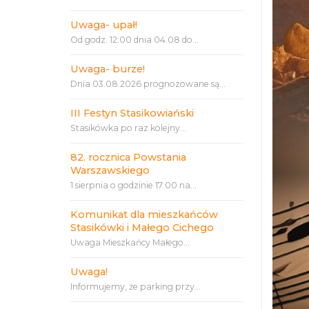
Uwaga- upał!
Od godz. 12:00 dnia 04.08 do...
Uwaga- burze!
Dnia 03.08.2026 prognozowane są...
III Festyn Stasikowiański
Stasikówka po raz kolejny...
82. rocznica Powstania
Warszawskiego
1 sierpnia o godzinie 17:00 na...
Komunikat dla mieszkańców
Stasikówki i Małego Cichego
Uwaga Mieszkańcy Małego...
Uwaga!
Informujemy, że parking przy...