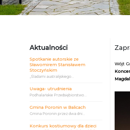
Aktualności
Zapr
Spotkanie autorskie ze
Wójt G
Sławomirem Stanisławem
Stoczyńskim
Koncer
„Śladami australijskiego...
Magdal
Uwaga- utrudnienia
Podhalańskie Przedsiębiorstwo...
Gmina Poronin w Balicach
Gmina Poronin przez dwa dni...
Konkurs kostiumowy dla dzieci