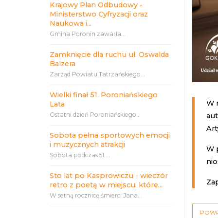
Krajowy Plan Odbudowy -
Ministerstwo Cyfryzacji oraz
Naukowa i...
Gmina Poronin zawarła...
Zamknięcie dla ruchu ul. Oswalda
Balzera
Zarząd Powiatu Tatrzańskiego...
Wielki finał 51. Poroniańskiego
W 
Lata
Ostatni dzień Poroniańskiego...
aut
Ar
Sobota pełna sportowych emocji
i muzycznych atrakcji
W 
Sobota podczas 51....
nio
Sto lat po Kasprowiczu - wieczór
Za
retro z poetą w miejscu, które...
W setną rocznicę śmierci Jana...
POW