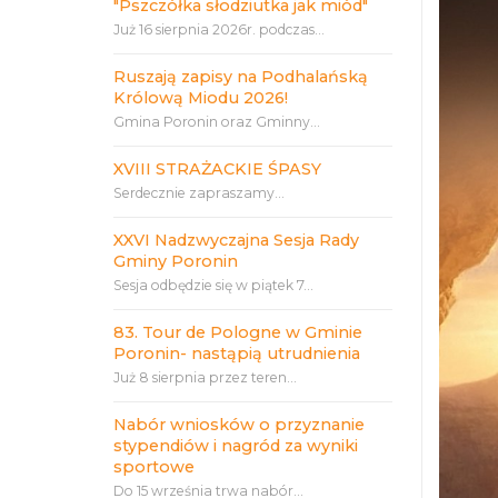
"Pszczółka słodziutka jak miód"
Już 16 sierpnia 2026r. podczas...
Ruszają zapisy na Podhalańską
Królową Miodu 2026!
Gmina Poronin oraz Gminny...
XVIII STRAŻACKIE ŚPASY
Serdecznie zapraszamy...
XXVI Nadzwyczajna Sesja Rady
Gminy Poronin
Sesja odbędzie się w piątek 7...
83. Tour de Pologne w Gminie
Poronin- nastąpią utrudnienia
Już 8 sierpnia przez teren...
Nabór wniosków o przyznanie
stypendiów i nagród za wyniki
sportowe
Do 15 września trwa nabór...