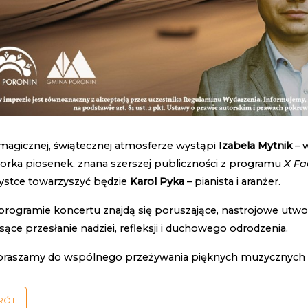
magicznej, świątecznej atmosferze wystąpi
Izabela Mytnik
– w
orka piosenek, znana szerszej publiczności z programu
X Fa
tystce towarzyszyć będzie
Karol Pyka
– pianista i aranżer.
programie koncertu znajdą się poruszające, nastrojowe utw
sące przesłanie nadziei, refleksji i duchowego odrodzenia.
praszamy do wspólnego przeżywania pięknych muzycznych 
RÓT