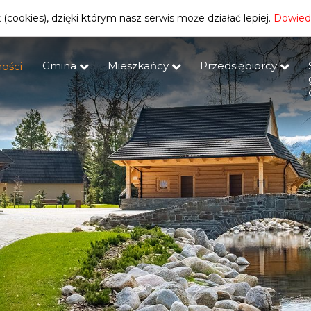
(cookies), dzięki którym nasz serwis może działać lepiej.
Dowiedz
Gmina
Mieszkańcy
Przedsiębiorcy
ości