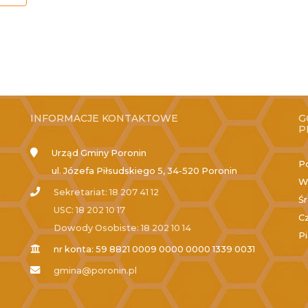
INFORMACJE KONTAKTOWE
G
P
Urząd Gminy Poronin
P
ul. Józefa Piłsudskiego 5, 34-520 Poronin
W
Sekretariat: 18 207 41 12
Ś
USC: 18 202 10 17
C
Dowody Osobiste: 18 202 10 14
P
nr konta: 59 8821 0009 0000 0000 1339 0031
gmina@poronin.pl