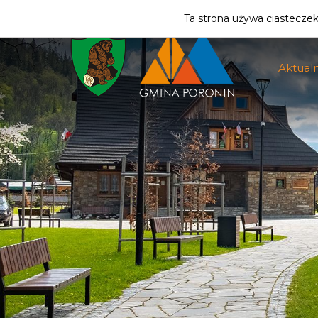
ZMIEŃ STREFĘ
| MIESZKANIEC
Ta strona używa ciasteczek 
Aktualn