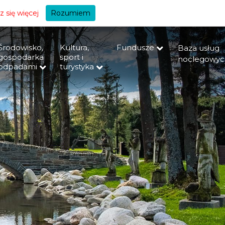
+A
 się więcej
Rozumiem
Środowisko,
Kultura,
Fundusze
Baza usług
gospodarka
sport i
noclegowyc
odpadami
turystyka