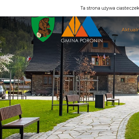
ZMIEŃ STREFĘ
| MIESZKANIEC
Ta strona używa ciasteczek 
Aktualn