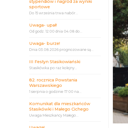
stypendiów i nagród za wyniki
sportowe
Do 15 września trwa nabór...
Uwaga- upał!
Od godz. 12:00 dnia 04.08 do...
Uwaga- burze!
Dnia 03.08.2026 prognozowane są...
III Festyn Stasikowiański
Stasikówka po raz kolejny...
82. rocznica Powstania
Warszawskiego
1 sierpnia o godzinie 17:00 na...
Komunikat dla mieszkańców
Stasikówki i Małego Cichego
Uwaga Mieszkańcy Małego...
Uwaga!