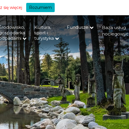
+A
 się więcej
Rozumiem
Środowisko,
Kultura,
Fundusze
Baza usług
gospodarka
sport i
noclegowyc
odpadami
turystyka