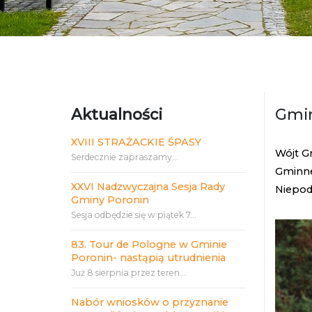
Aktualności
Gmin
XVIII STRAŻACKIE ŚPASY
Wójt G
Serdecznie zapraszamy...
Gminne
XXVI Nadzwyczajna Sesja Rady
Niepodl
Gminy Poronin
Sesja odbędzie się w piątek 7...
83. Tour de Pologne w Gminie
Poronin- nastąpią utrudnienia
Już 8 sierpnia przez teren...
Nabór wniosków o przyznanie