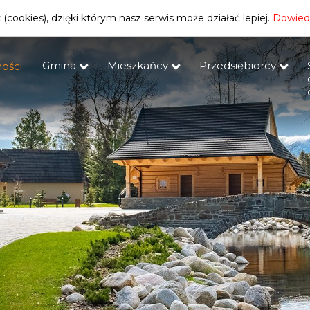
(cookies), dzięki którym nasz serwis może działać lepiej.
Dowiedz
Gmina
Mieszkańcy
Przedsiębiorcy
ości