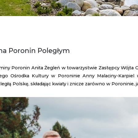
a Poronin Poległym
miny Poronin Anita Żegleń w towarzystwie Zastępcy Wójta G
go Ośrodka Kultury w Poroninie Anny Malaciny-Karpiel u
egłą Polskę, składając kwiaty i znicze zarówno w Poroninie,