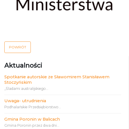
POWRÓT
Aktualności
Spotkanie autorskie ze Sławomirem Stanisławem
Stoczyńskim
„Śladami australijskiego...
Uwaga- utrudnienia
Podhalańskie Przedsiębiorstwo...
Gmina Poronin w Balicach
Gmina Poronin przez dwa dni...