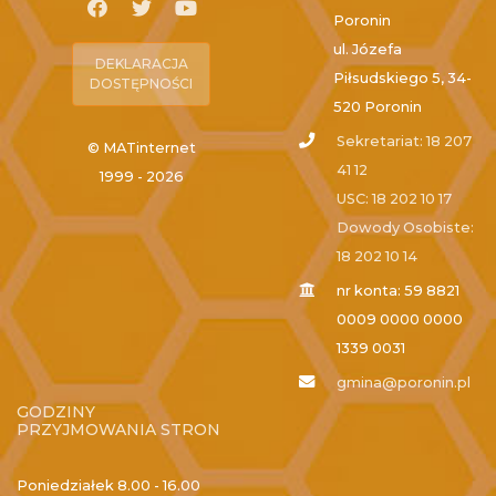
Poronin
ul. Józefa
DEKLARACJA
Piłsudskiego 5, 34-
DOSTĘPNOŚCI
520 Poronin
Sekretariat: 18 207
© MATinternet
41 12
1999 - 2026
USC: 18 202 10 17
Dowody Osobiste:
18 202 10 14
nr konta: 59 8821
0009 0000 0000
1339 0031
gmina@poronin.pl
GODZINY
PRZYJMOWANIA STRON
Poniedziałek
8.00 - 16.00