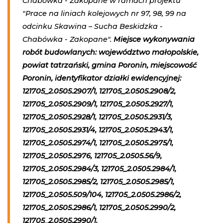
Chabówka - Zakopane w ramach projektu
"Prace na liniach kolejowych nr 97, 98, 99 na
odcinku Skawina – Sucha Beskidzka -
Chabówka - Zakopane".
Miejsce wykonywania
robót budowlanych: województwo małopolskie,
powiat tatrzański, gmina Poronin, miejscowość
Poronin, identyfikator działki ewidencyjnej:
121705_2.0505.2907/1, 121705_2.0505.2908/2,
121705_2.0505.2909/1, 121705_2.0505.2927/1,
121705_2.0505.2928/1, 121705_2.0505.2931/3,
121705_2.0505.2931/4, 121705_2.0505.2943/1,
121705_2.0505.2974/1, 121705_2.0505.2975/1,
121705_2.0505.2976, 121705_2.0505.56/9,
121705_2.0505.2984/3, 121705_2.0505.2984/1,
121705_2.0505.2985/2, 121705_2.0505.2985/1,
121705_2.0505.509/104, 121705_2.0505.2986/2,
121705_2.0505.2986/1, 121705_2.0505.2990/2,
121705_2.0505.2990/1
.