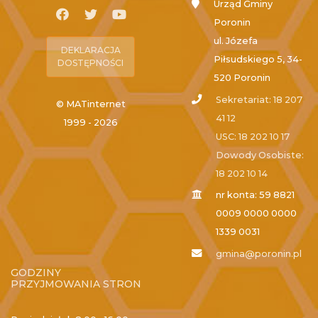
Urząd Gminy
Poronin
ul. Józefa
DEKLARACJA
Piłsudskiego 5, 34-
DOSTĘPNOŚCI
520 Poronin
Sekretariat: 18 207
© MATinternet
41 12
1999 - 2026
USC: 18 202 10 17
Dowody Osobiste:
18 202 10 14
nr konta: 59 8821
0009 0000 0000
1339 0031
gmina@poronin.pl
GODZINY
PRZYJMOWANIA STRON