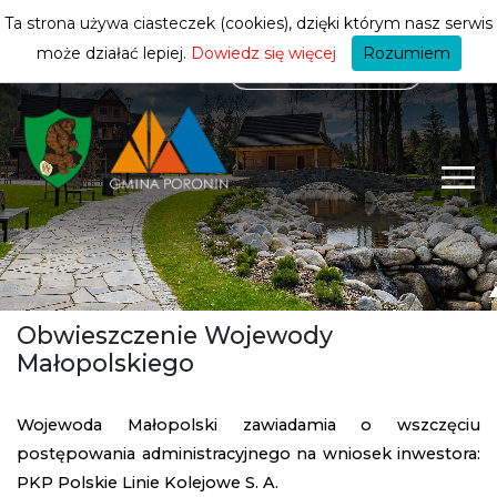
mieszkańca
ZMIEŃ STREFĘ
| MIESZKANIEC
Ta strona używa ciasteczek (cookies), dzięki którym nasz serwis
może działać lepiej.
Dowiedz się więcej
Rozumiem
Obwieszczenie Wojewody
Małopolskiego
Wojewoda Małopolski zawiadamia o wszczęciu
postępowania administracyjnego na wniosek inwestora:
PKP Polskie Linie Kolejowe S. A.