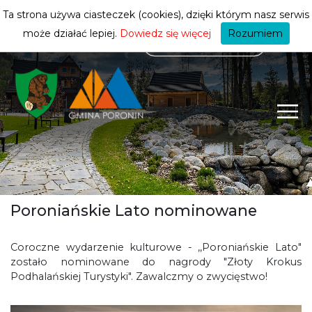
mieszkańca
ZMIEŃ STREFĘ
| MIESZKANIEC
Ta strona używa ciasteczek (cookies), dzięki którym nasz serwis
może działać lepiej.
Dowiedz się więcej
Rozumiem
Poroniańskie Lato nominowane
Coroczne wydarzenie kulturowe - ,,Poroniańskie Lato"
zostało nominowane do nagrody "Złoty Krokus
Podhalańskiej Turystyki". Zawalczmy o zwycięstwo!