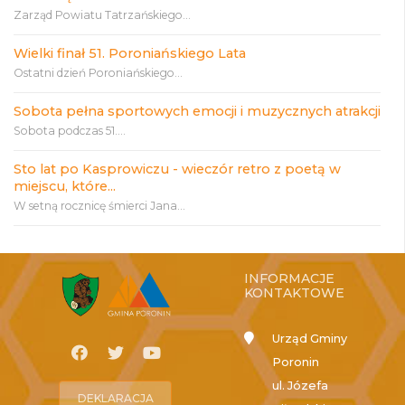
Zarząd Powiatu Tatrzańskiego...
Wielki finał 51. Poroniańskiego Lata
Ostatni dzień Poroniańskiego...
Sobota pełna sportowych emocji i muzycznych atrakcji
Sobota podczas 51....
Sto lat po Kasprowiczu - wieczór retro z poetą w
miejscu, które...
W setną rocznicę śmierci Jana...
INFORMACJE
KONTAKTOWE
Urząd Gminy
Poronin
ul. Józefa
DEKLARACJA