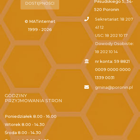
Piłsudskiego 5, 34-
DOSTĘPNOŚCI
520 Poronin
Sekretariat: 18 207
© MATinternet
41 12
1999 - 2026
USC: 18 202 10 17
Dowody Osobiste:
18 202 10 14
nr konta: 59 8821
0009 0000 0000
1339 0031
gmina@poronin.pl
GODZINY
PRZYJMOWANIA STRON
Poniedziałek
8.00 - 16.00
Wtorek
8.00 - 14.30
Środa
8.00 - 14.30