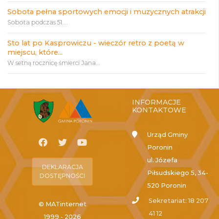
Sobota pełna sportowych emocji i muzycznych atrakcji
Sobota podczas 51....
Sto lat po Kasprowiczu - wieczór retro z poetą w
miejscu, które...
W setną rocznicę śmierci Jana...
INFORMACJE
KONTAKTOWE
Urząd Gminy
Poronin
ul. Józefa
DEKLARACJA
Piłsudskiego 5, 34-
DOSTĘPNOŚCI
520 Poronin
Sekretariat: 18 207
© MATinternet
41 12
1999 - 2026