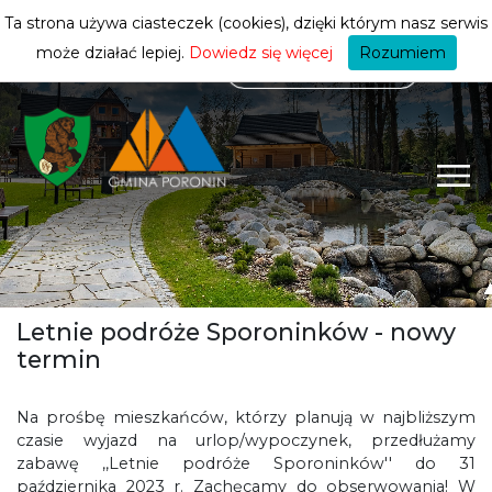
mieszkańca
ZMIEŃ STREFĘ
| MIESZKANIEC
Ta strona używa ciasteczek (cookies), dzięki którym nasz serwis
może działać lepiej.
Dowiedz się więcej
Rozumiem
Letnie podróże Sporoninków - nowy
termin
Na prośbę mieszkańców, którzy planują w najbliższym
czasie wyjazd na urlop/wypoczynek, przedłużamy
zabawę ,,Letnie podróże Sporoninków'' do 31
października 2023 r. Zachęcamy do obserwowania! W