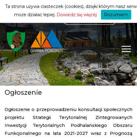
mieszkańca
ZMIEŃ STREFĘ
| MIESZKANIEC
Ta strona używa ciasteczek (cookies), dzięki którym nasz serw
może działać lepiej.
Dowiedz się więcej
Rozumiem
Ogłoszenie
Ogłoszenie o przeprowadzeniu konsultacji społecznych
projektu Strategii Terytorialnej Zintegrowanych
Inwestycji Terytorialnych Podhalańskiego Obszaru
Funkcjonalnego na lata 2021-2027 wraz z Prognozą