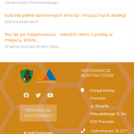
Ostatni dzień Poroniańskiego...
Sobota pełna sportowych emocji i muzycznych atrakcji
Sobota podczas 51....
Sto lat po Kasprowiczu - wieczór retro z poetą w
miejscu, które...
W setną rocznicę śmierci Jana...
INFORMACJE
KONTAKTOWE
Urząd Gminy
Poronin
ul. Józefa
DEKLARACJA
Piłsudskiego 5, 34-
DOSTĘPNOŚCI
520 Poronin
Sekretariat: 18 207
© MATinternet