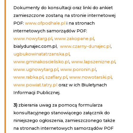
Dokumenty do konsultacji oraz linki do ankiet
zamieszczone zostaną na stronie internetowej
POF:
www.ofpodhale.pl
i na stronach
internetowych samorządów POF:
www.nowytarg.pl
,
www.zakopane.pl
,
bialydunajec.com.pl
,
www.czarny-dunajec.pl
,
ugbukowinatatrzanska.pl
,
www.gminakoscielisko.pl
,
www.lapszenizne.pl
,
www.ugnowytarg.pl
,
www.poronin.pl
,
www.rabka.pl
,
szaflary.pl
,
www.nowotarski.pl
,
www.powiat.tatry.pl
oraz w ich Biuletynach
Informacji Publicznej.
3)
zbierania uwag za pomocą formularza
konsultacyjnego stanowiącego załącznik do
niniejszego ogłoszenia, zamieszczonego także
na stronach internetowych samorządów POF