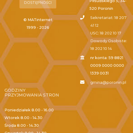
Piłsudskiego 5, 34-
DOSTĘPNOŚCI
520 Poronin
Sekretariat: 18 207
© MATinternet
41 12
1999 - 2026
USC: 18 202 10 17
Dowody Osobiste:
18 202 10 14
nr konta: 59 8821
0009 0000 0000
1339 0031
gmina@poronin.pl
GODZINY
PRZYJMOWANIA STRON
Poniedziałek
8.00 - 16.00
Wtorek
8.00 - 14.30
Środa
8.00 - 14.30