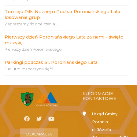
Turnieju Piłki Nożnej o Puchar Poroniańskiego Lata -
losowanie grup
Zapraszamy do obejrzenia...
Pierwszy dzień Poroniańskiego Lata za nami – święto
muzyki,...
Pierwszy dzień Poroniańskiego...
Parkingi podczas 51. Poroniańskiego Lata
Już jutro rozpoczyna się 51....
INFORMACJE
KONTAKTOWE
Urząd Gminy
Poronin
ul. Józefa
DEKLARACJA