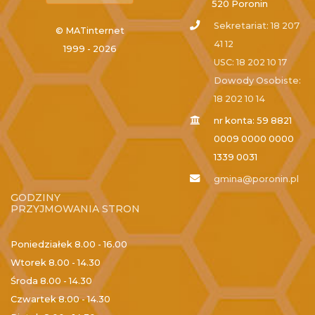
520 Poronin
Sekretariat: 18 207
© MATinternet
41 12
1999 - 2026
USC: 18 202 10 17
Dowody Osobiste:
18 202 10 14
nr konta: 59 8821
0009 0000 0000
1339 0031
gmina@poronin.pl
GODZINY
PRZYJMOWANIA STRON
Poniedziałek
8.00 - 16.00
Wtorek
8.00 - 14.30
Środa
8.00 - 14.30
Czwartek
8.00 - 14.30