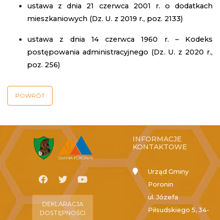
ustawa z dnia 21 czerwca 2001 r. o dodatkach
mieszkaniowych (Dz. U. z 2019 r., poz. 2133)
ustawa z dnia 14 czerwca 1960 r. – Kodeks
postępowania administracyjnego (Dz. U. z 2020 r.,
poz. 256)
POWRÓT
INFORMACJE
KONTAKTOWE
Urząd Gminy
Poronin
ul. Józefa
DEKLARACJA
Piłsudskiego 5, 34-
DOSTĘPNOŚCI