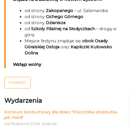
od strony
Zakopanego
– ul. Salamandra
od strony
Cichego Górnego
od strony
Dzianisza
od
Szkoły Filialnej na Słodyczkach
– drogą w
górę
Miejsce festynu znajduje się
obok Osady
Góralskiej Ostoja
oraz
Kapliczki Kulowsko
Dolina
Wstęp wolny
POWRÓT
Wydarzenia
Konkurs kostiumowy dla dzieci "Pszczółka słodziutka
jak miód"
Już 16 sierpnia 2026r. podczas...