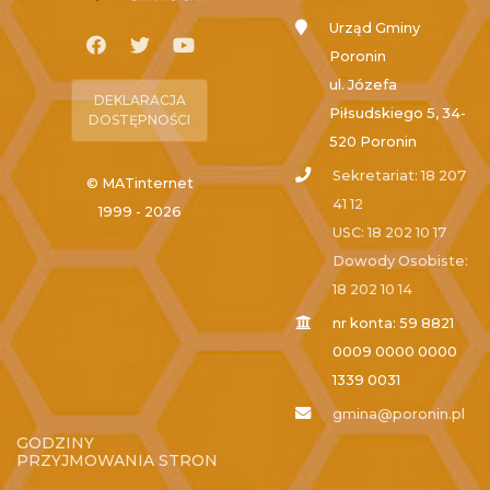
Urząd Gminy
Poronin
ul. Józefa
DEKLARACJA
Piłsudskiego 5, 34-
DOSTĘPNOŚCI
520 Poronin
Sekretariat: 18 207
© MATinternet
41 12
1999 - 2026
USC: 18 202 10 17
Dowody Osobiste:
18 202 10 14
nr konta: 59 8821
0009 0000 0000
1339 0031
gmina@poronin.pl
GODZINY
PRZYJMOWANIA STRON