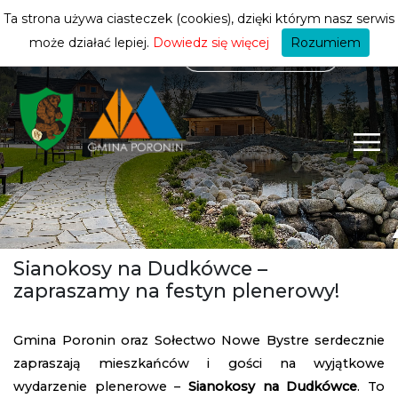
mieszkańca
ZMIEŃ STREFĘ
| MIESZKANIEC
Ta strona używa ciasteczek (cookies), dzięki którym nasz serwis
może działać lepiej.
Dowiedz się więcej
Rozumiem
Sianokosy na Dudkówce –
zapraszamy na festyn plenerowy!
Gmina Poronin oraz Sołectwo Nowe Bystre serdecznie
zapraszają mieszkańców i gości na wyjątkowe
wydarzenie plenerowe –
Sianokosy na Dudkówce
. To