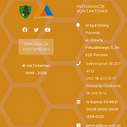
INFORMACJE
KONTAKTOWE
Urząd Gminy
Poronin
ul. Józefa
DEKLARACJA
Piłsudskiego 5, 34-
DOSTĘPNOŚCI
520 Poronin
Sekretariat: 18 207
© MATinternet
41 12
1999 - 2026
USC: 18 202 10 17
Dowody Osobiste:
18 202 10 14
nr konta: 59 8821
0009 0000 0000
1339 0031
gmina@poronin.pl