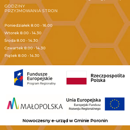
GODZINY
PRZYJMOWANIA STRON
Poniedziałek
8.00 - 16.00
Wtorek
8.00 - 14.30
Środa
8.00 - 14.30
Czwartek
8.00 - 14.30
Piątek
8.00 - 14.30
Nowoczesny e-urząd w Gminie Poronin