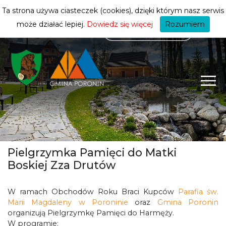
mieszkańca
ZMIEŃ STREFĘ
| MIESZKANIEC
Ta strona używa ciasteczek (cookies), dzięki którym nasz serwis
może działać lepiej.
Dowiedz się więcej
Rozumiem
Pielgrzymka Pamięci do Matki
Boskiej Zza Drutów
W ramach Obchodów Roku Braci Kupców
Parafia św.
Marii Magdaleny w Poroninie
oraz
Gmina Poronin
organizują Pielgrzymkę Pamięci do Harmęży.
W programie: