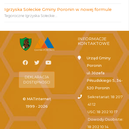
Igrzyska Sołeckie Gminy Poronin w nowej formule
Tegoroczne Igrzyska Sołeckie...
INFORMACJE
KONTAKTOWE
Urząd Gminy
Poronin
ul. Józefa
DEKLARACJA
Piłsudskiego 5, 34-
DOSTĘPNOŚCI
520 Poronin
Sekretariat: 18 207
© MATinternet
41 12
1999 - 2026
USC: 18 202 10 17
Dowody Osobiste:
18 202 10 14