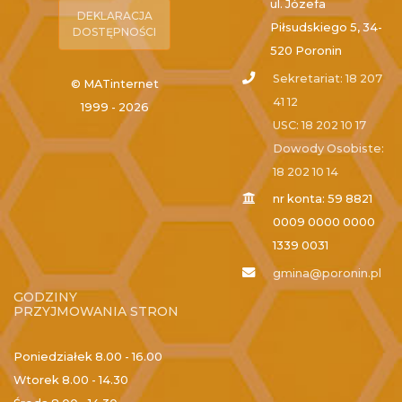
ul. Józefa
DEKLARACJA
Piłsudskiego 5, 34-
DOSTĘPNOŚCI
520 Poronin
Sekretariat: 18 207
© MATinternet
41 12
1999 - 2026
USC: 18 202 10 17
Dowody Osobiste:
18 202 10 14
nr konta: 59 8821
0009 0000 0000
1339 0031
gmina@poronin.pl
GODZINY
PRZYJMOWANIA STRON
Poniedziałek
8.00 - 16.00
Wtorek
8.00 - 14.30