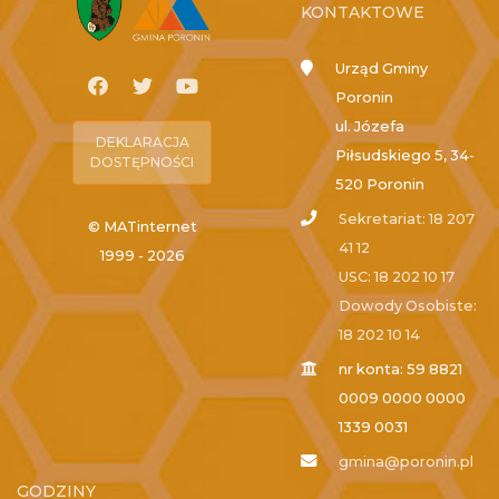
KONTAKTOWE
Urząd Gminy
Poronin
ul. Józefa
DEKLARACJA
Piłsudskiego 5, 34-
DOSTĘPNOŚCI
520 Poronin
Sekretariat: 18 207
© MATinternet
41 12
1999 - 2026
USC: 18 202 10 17
Dowody Osobiste:
18 202 10 14
nr konta: 59 8821
0009 0000 0000
1339 0031
gmina@poronin.pl
GODZINY