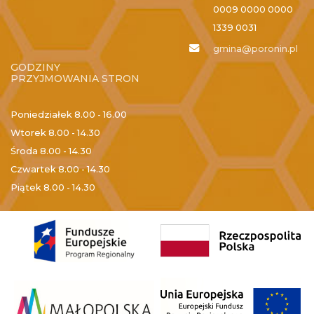
0009 0000 0000
1339 0031
gmina@poronin.pl
GODZINY
PRZYJMOWANIA STRON
Poniedziałek
8.00 - 16.00
Wtorek
8.00 - 14.30
Środa
8.00 - 14.30
Czwartek
8.00 - 14.30
Piątek
8.00 - 14.30