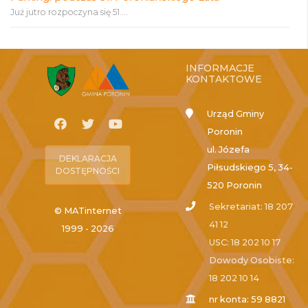
Już jutro rozpoczyna się 51....
INFORMACJE
KONTAKTOWE
Urząd Gminy
Poronin
ul. Józefa
DEKLARACJA
Piłsudskiego 5, 34-
DOSTĘPNOŚCI
520 Poronin
Sekretariat: 18 207
© MATinternet
41 12
1999 - 2026
USC: 18 202 10 17
Dowody Osobiste:
18 202 10 14
nr konta: 59 8821