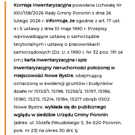
Komisja Inwentaryzacyjna
powołana Uchwałą Nr
XXII/158/2026 Rady Gminy Poronin z dnia 26
lutego 2026 r.
informuje, że
zgodnie z art. 17 ust.
4 i 5 ustawy z dnia 10 maja 1990 r. Przepisy
wprowadzające ustawę o samorządzie
terytorialnym i ustawę o pracownikach
samorządowych (Dz. U. z 1990 r. Nr 32 poz. 191 ze
zm.)
karta inwentaryzacyjna i spis
inwentaryzacyjny nieruchomości położonej w
miejscowości Nowe Bystre
, obejmującą
oznaczoną w ewidencji gruntów i budynków
działki nr 15153/1, 15198, 15256/2, 15197, 15186,
15180, 15215, 15214, 15184, 15217 obręb 0502
Nowe Bystre,
wykłada się do publicznego
wglądu w siedzibie Urzędu Gminy Poronin
(adres: ul. Józefa Piłsudskiego 5, 34-520 Poronin,
pok. nr 23) na okres 30 dni, tj.