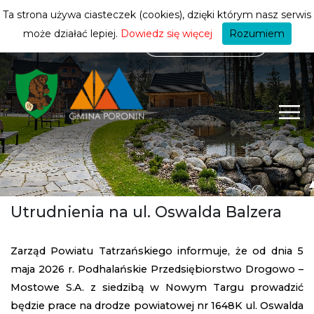
mieszkańca
ZMIEŃ STREFĘ
| MIESZKANIEC
Ta strona używa ciasteczek (cookies), dzięki którym nasz serwis
może działać lepiej.
Dowiedz się więcej
Rozumiem
Utrudnienia na ul. Oswalda Balzera
Zarząd Powiatu Tatrzańskiego informuje, że od dnia 5
maja 2026 r. Podhalańskie Przedsiębiorstwo Drogowo –
Mostowe S.A. z siedzibą w Nowym Targu prowadzić
będzie prace na drodze powiatowej nr 1648K ul. Oswalda