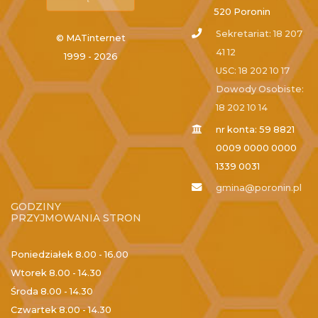
520 Poronin
Sekretariat: 18 207
© MATinternet
41 12
1999 - 2026
USC: 18 202 10 17
Dowody Osobiste:
18 202 10 14
nr konta: 59 8821
0009 0000 0000
1339 0031
gmina@poronin.pl
GODZINY
PRZYJMOWANIA STRON
Poniedziałek
8.00 - 16.00
Wtorek
8.00 - 14.30
Środa
8.00 - 14.30
Czwartek
8.00 - 14.30