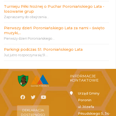
Turnieju Piłki Nożnej o Puchar Poroniańskiego Lata -
losowanie grup
Zapraszamy do obejrzenia...
Pierwszy dzień Poroniańskiego Lata za nami – święto
muzyki,...
Pierwszy dzień Poroniańskiego...
Parkingi podczas 51. Poroniańskiego Lata
Już jutro rozpoczyna się 51....
INFORMACJE
KONTAKTOWE
Urząd Gminy
Poronin
ul. Józefa
DEKLARACJA
Piłsudskiego 5, 34-
DOSTĘPNOŚCI