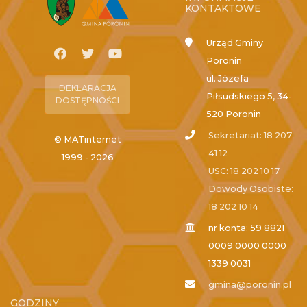
KONTAKTOWE
Urząd Gminy
Poronin
ul. Józefa
DEKLARACJA
Piłsudskiego 5, 34-
DOSTĘPNOŚCI
520 Poronin
Sekretariat: 18 207
© MATinternet
41 12
1999 - 2026
USC: 18 202 10 17
Dowody Osobiste:
18 202 10 14
nr konta: 59 8821
0009 0000 0000
1339 0031
gmina@poronin.pl
GODZINY