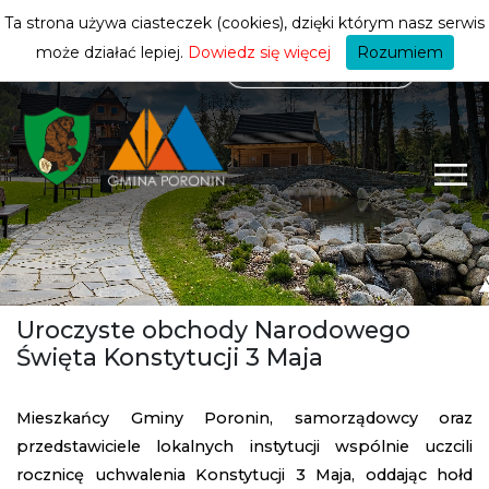
mieszkańca
ZMIEŃ STREFĘ
| MIESZKANIEC
Ta strona używa ciasteczek (cookies), dzięki którym nasz serwis
może działać lepiej.
Dowiedz się więcej
Rozumiem
Uroczyste obchody Narodowego
Święta Konstytucji 3 Maja
Mieszkańcy Gminy Poronin, samorządowcy oraz
przedstawiciele lokalnych instytucji wspólnie uczcili
rocznicę uchwalenia Konstytucji 3 Maja, oddając hołd