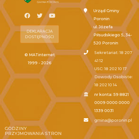
Urząd Gminy
Poronin
ul. Józefa
DEKLARACJA
Piłsudskiego 5, 34-
DOSTĘPNOŚCI
520 Poronin
Sekretariat: 18 207
© MATinternet
41 12
1999 - 2026
USC: 18 202 10 17
Dowody Osobiste:
18 202 10 14
nr konta: 59 8821
0009 0000 0000
1339 0031
gmina@poronin.pl
GODZINY
PRZYJMOWANIA STRON